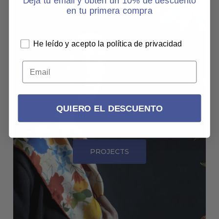
Deja tu email y obtén un 10% de descuento
N
en tu primera compra
1 
He leído y acepto la política de privacidad
QUIERO EL DESCUENTO
PROJECTS