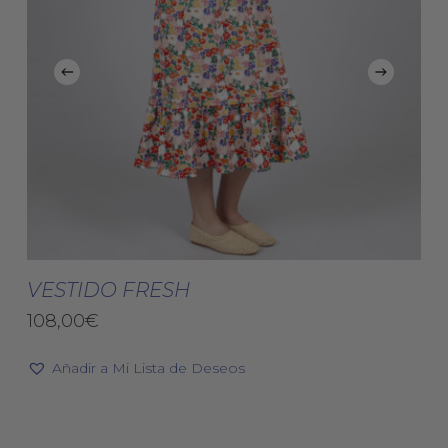
Este
Est
producto
pro
Seleccionar Opciones
tiene
tie
VESTIDO FRESH
múltiples
múl
108,00
€
variantes.
vari
Las
Las
Añadir a Mi Lista de Deseos
opciones
opc
se
se
pueden
pue