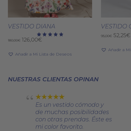
Este
producto
Seleccionar Opciones
Selec
tiene
VESTIDO DIANA
VESTIDO 
múltiples
El
52,25
€
95,00
€
El
El
126,00
€
variantes.
180,00
€
Valorado
precio
con
precio
precio
Las
origin
5.00
Añadir a M
original
actual
de 5
era:
Añadir a Mi Lista de Deseos
opciones
era:
es:
95,00€
se
180,00€.
126,00€.
pueden
elegir
NUESTRAS CLIENTAS OPINAN
en
la
página
Es un vestido cómodo y
de
de muchas posibilidades
producto
con otras prendas. Éste es
mi color favorito.