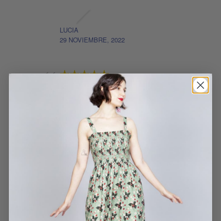
LUCIA
29 NOVIEMBRE, 2022
¡Que vestido más bonito!
El estampado es precioso,
y la tela tiene un tacto
súper especial. Además,
sienta como un guante y
se adapta perfectamente
a un poco más o un poco
menos de talla.
¡Me encanta!
VESTIDO BOVARY