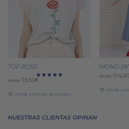
Este
producto
Seleccionar Opciones
Selec
tiene
TOP ROSE
MONO SK
múltiples
El
104,0
130,00
€
El
El
73,50
€
variantes.
105,00
€
Valorado
precio
con
precio
precio
Las
origin
5.00
Añadir a M
original
actual
de 5
era:
Añadir a Mi Lista de Deseos
opciones
era:
es:
130,00
se
105,00€.
73,50€.
pueden
NUESTRAS CLIENTAS OPINAN
elegir
en