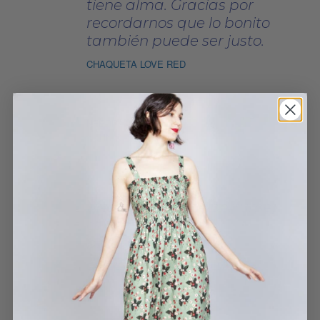
tiene alma. Gracias por
recordarnos que lo bonito
también puede ser justo.
CHAQUETA LOVE RED
NFERR75
1 JUNIO, 2025
Me encanta este perfume,
es como sentir la
primavera en tu piel.
EAU DE PARFUM "HERBARIUM"