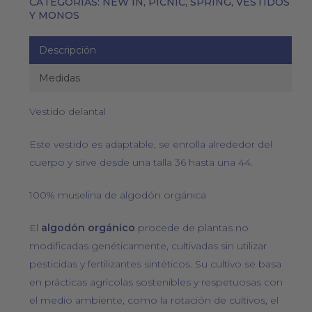
CATEGORÍAS:
NEW IN
,
PICNIC
,
SPRING
,
VESTIDOS
Y MONOS
Descripción
Medidas
Vestido delantal
Este vestido es adaptable, se enrolla alrededor del
cuerpo y sirve desde una talla 36 hasta una 44.
100% muselina de algodón orgánica
El
algodón orgánico
procede de plantas no
modificadas genéticamente, cultivadas sin utilizar
pesticidas y fertilizantes sintéticos. Su cultivo se basa
en prácticas agrícolas sostenibles y respetuosas con
el medio ambiente, como la rotación de cultivos, el