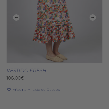
Este
Est
producto
pro
Seleccionar Opciones
tiene
tie
VESTIDO FRESH
múltiples
múl
108,00
€
variantes.
vari
Las
Las
Añadir a Mi Lista de Deseos
opciones
opc
se
se
pueden
pue