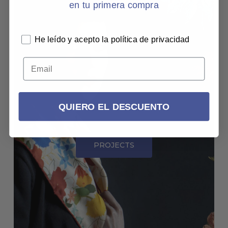
en tu primera compra
SU
E
He leído y acepto la política de privacidad
12
QUIERO EL DESCUENTO
PROJECTS