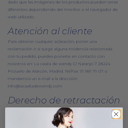
dado que las imágenes de los productos pueden verse
diferentes dependiendo del monitor o el navegador de
web utilizado.
Atención al cliente
Para obtener cualquier aclaración, poner una
reclamación o si surge alguna incidencia relacionada
con tu pedido, puedes ponerte en contacto con
nosotros en: La casita de wendy C/ Naranjo 7 28224
Pozuelo de Alarcón, Madrid. Tel/Fax: 91 189 79 07 o
mandarnos un e-mail a la dirección
info@lacasitadewendy.com
Derecho de retractación
En
lacasitadewendy
nos preocupa la satisfacción de
nuestros clientes. Si por alguna razón no estás
plenamente satisfecho o simplemente lo que has