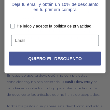
Deja tu email y obtén un 10% de descuento
identificadora y debe de estar sujeta al artículo.
en tu primera compra
Los productos se devolverán en su embalaje
original.
Los productos de un mismo pedido se deben
He leído y acepto la política de privacidad
de devolver en un mismo envío, no aceptamos
en ningún caso recibir devoluciones de un
mismo pedido por separado.
Tu devolución debe cumplir todas estas condiciones
QUIERO EL DESCUENTO
para que sea aceptada.
En caso de que tu devolución no cumpla estas
condiciones y no sea aceptada,
lacasitadewendy
se
pondría en contacto contigo para ofrecerte la opción
de devolverte los artículos que no han sido aceptados.
Todos los gastos que genere esta devolución, incluido el