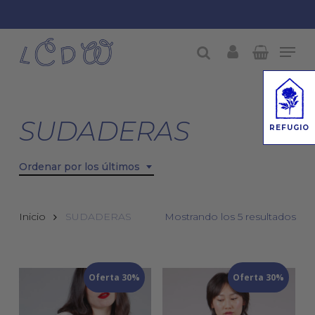
Skip
to
Men
Close
main
account
buscar
Menu
content
SUDADERAS
REFUGIO
Ordenar por los últimos
Ord
Inicio
SUDADERAS
Mostrando los 5 resultados
por
los
Oferta 30%
Oferta 30%
últ