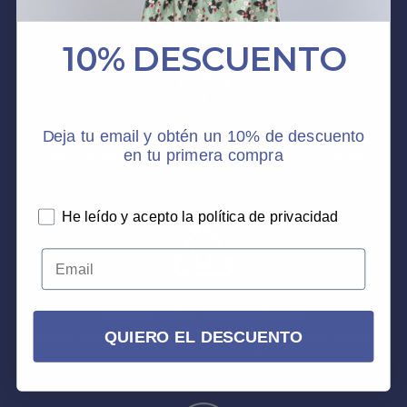
producto
10% DESCUENTO
Hecho en Europa
Deja tu email y obtén un 10% de descuento
en tu primera compra
Todas nuestras prendas están hechas en España y Portugal
localmente y de forma ética
He leído y acepto la política de privacidad
Materiales sostenibles
QUIERO EL DESCUENTO
Utilizamos algodón orgánico, lana, Viscosa Eco, Lyocell y otros
materiales naturales y biodegradables