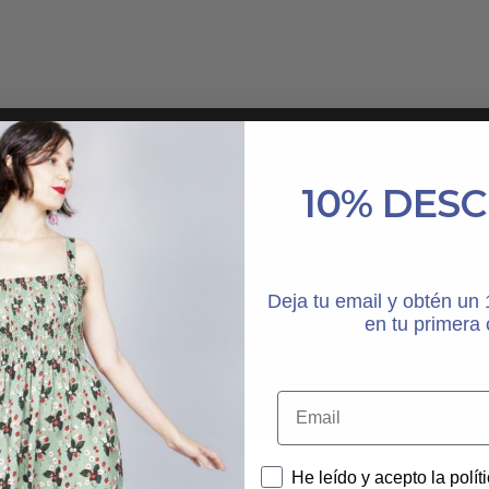
PAÑUELOS
CALCETINES
10% DES
Previous Post
Next Post
ático
Borr
Deja tu email y obtén u
en tu primera
He leído y acepto la polít