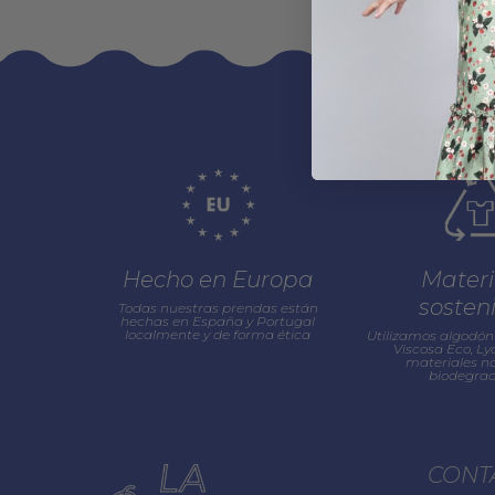
Hecho en Europa
Materi
sosten
Todas nuestras prendas están
hechas en España y Portugal
localmente y de forma ética
Utilizamos algodón 
Viscosa Eco, Lyo
materiales na
biodegrad
CONT