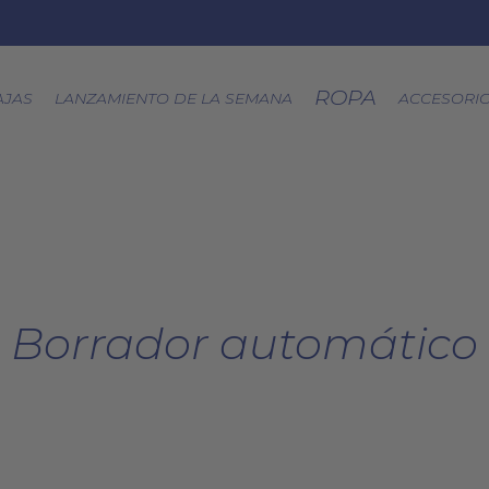
ROPA
AJAS
LANZAMIENTO DE LA SEMANA
ACCESORI
CÁPSULA SPLASH
LOA A LA TIERRA
SPRING
FRESAS SILVESTRES
Borrador automático
BJÖRK DRESS
PICNIC
EQUINOCCIO
CÁPSULA SOFT
ZERO WASTE