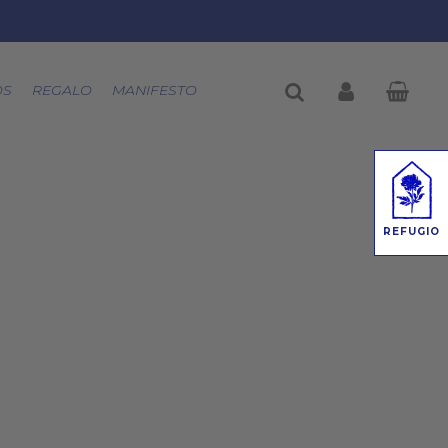
buscar
account
OS
REGALO
MANIFESTO
REFUGIO