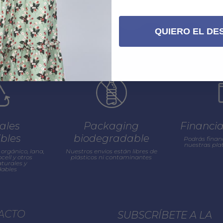
QUIERO EL DE
ales
Packaging
Financi
ibles
biodegradable
Podrás finan
nuestras pl
orgánico, lana,
Nuestros envios están libres de
cell y otros
plásticos ni contaminantes
turales y
ables
ACTO
SUBSCRÍBETE A LA