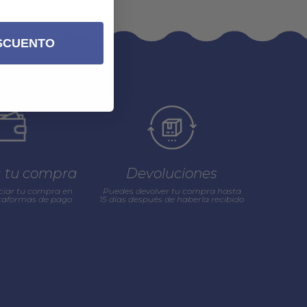
SCUENTO
a tu compra
Devoluciones
ciar tu compra en
Puedes devolver tu compra hasta
ataformas de pago
15 días después de haberla recibido