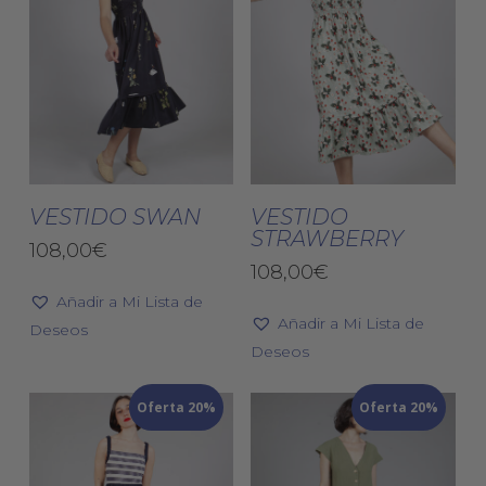
de
de
producto
pro
Este
Est
producto
pro
tiene
tien
Seleccionar
Seleccionar
múltiples
múlt
VESTIDO SWAN
VESTIDO
Opciones
Opciones
STRAWBERRY
variantes.
vari
108,00
€
Las
Las
108,00
€
opciones
opc
Añadir a Mi Lista de
Añadir a Mi Lista de
se
se
Deseos
Deseos
pueden
pue
elegir
eleg
Oferta 20%
Oferta 20%
en
en
la
la
página
pág