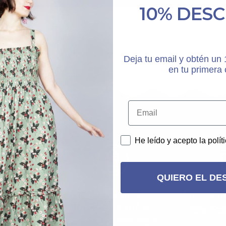
10% DES
Deja tu email y obtén u
en tu primera
PAÑUELOS
CALCETINES
He leído y acepto la polít
QUIERO EL DE
ales
Packaging
Financi
ibles
biodegradable
Podrás finan
nuestras pl
orgánico, lana,
Nuestros envios están libres de
cell y otros
plásticos ni contaminantes