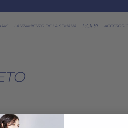
ROPA
AJAS
LANZAMIENTO DE LA SEMANA
ACCESORI
CÁPSULA SPLASH
LOA A LA TIERRA
ETO
SPRING
FRESAS SILVESTRES
BJÖRK DRESS
PICNIC
EQUINOCCIO
CÁPSULA SOFT
ZERO WASTE
on tu selección.