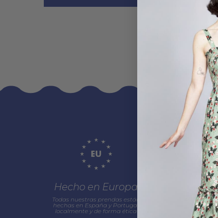
Hecho en Europa
Materi
sosten
Todas nuestras prendas están
hechas en España y Portugal
localmente y de forma ética
Utilizamos algodón 
Viscosa Eco, Lyo