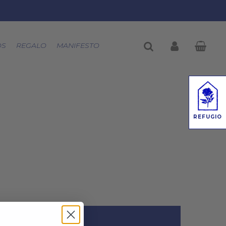
buscar
account
OS
REGALO
MANIFESTO
REFUGIO