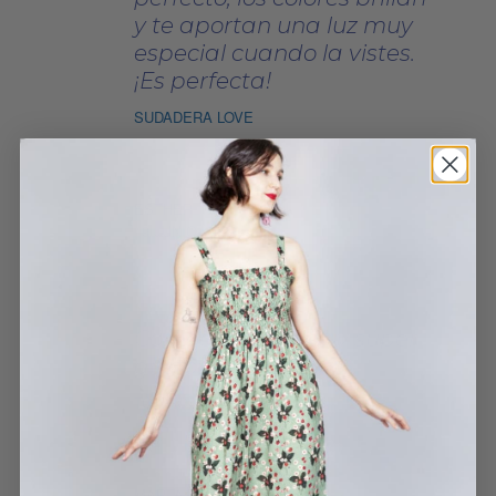
y te aportan una luz muy
especial cuando la vistes.
¡Es perfecta!
SUDADERA LOVE
ESTHER
19 JUNIO, 2022
Cómodo, precioso y súper
gustosito.
TOP ROSE
MARTA GARCÍA PERIS