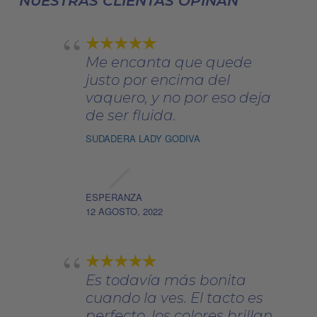
NUESTRAS CLIENTAS OPINAN
en
la
página
Me encanta que quede
de
justo por encima del
producto
vaquero, y no por eso deja
de ser fluida.
SUDADERA LADY GODIVA
ESPERANZA
12 AGOSTO, 2022
Es todavía más bonita
cuando la ves. El tacto es
perfecto, los colores brillan