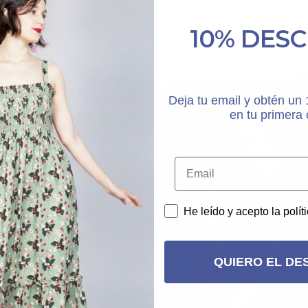
10% DES
Oferta 20%
Ofer
Deja tu email y obtén u
en tu primera
He leído y acepto la polít
QUIERO EL DE
Este