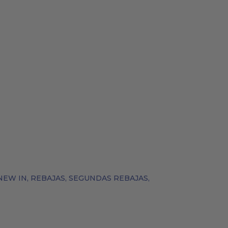
BOLSOS
COSMÉTICA NATURAL
NEW IN
,
REBAJAS
,
SEGUNDAS REBAJAS
,