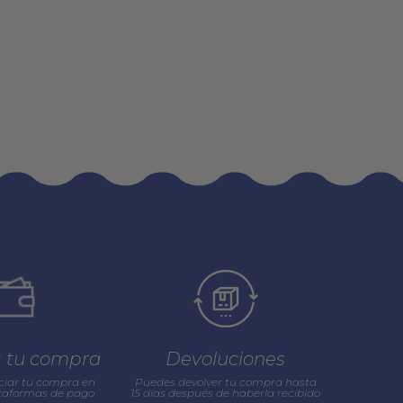
a tu compra
Devoluciones
ciar tu compra en
Puedes devolver tu compra hasta
ataformas de pago
15 días después de haberla recibido