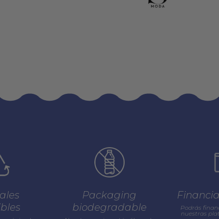
ales
Packaging
Financi
ibles
biodegradable
Podrás finan
nuestras pl