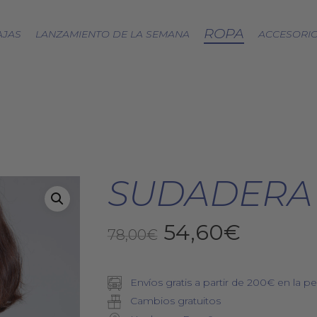
ROPA
AJAS
LANZAMIENTO DE LA SEMANA
ACCESORI
CÁPSULA SPLASH
LOA A LA TIERRA
SPRING
FRESAS SILVESTRES
SUDADERA
BJÖRK DRESS
PICNIC
El
El
54,60
€
EQUINOCCIO
78,00
€
CÁPSULA SOFT
precio
precio
ZERO WASTE
original
actual
Envíos gratis a partir de 200€ en la pe
era:
es:
Cambios gratuitos
78,00€.
54,60€