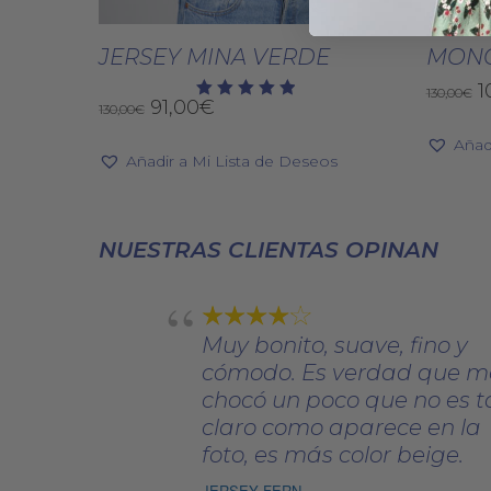
producto
Seleccionar Opciones
Sele
tiene
JERSEY MINA VERDE
MONO
múltiples
E
1
130,00
€
El
El
91,00
€
variantes.
130,00
€
Valorado
p
con
precio
precio
Las
o
5.00
Añad
original
actual
de 5
e
Añadir a Mi Lista de Deseos
opciones
era:
es:
1
se
130,00€.
91,00€.
pueden
NUESTRAS CLIENTAS OPINAN
elegir
en
la
página
Muy bonito, suave, fino y
de
cómodo. Es verdad que m
producto
chocó un poco que no es t
claro como aparece en la
foto, es más color beige.
JERSEY FERN