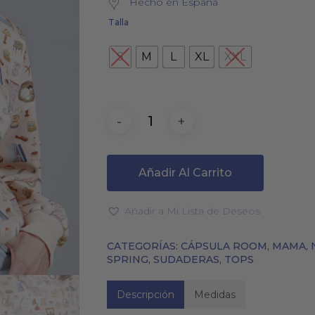
Hecho en España
Talla
S
M
L
XL
XXL
PAÑUELOS
CALCETINES
Añadir Al Carrito
Añadir a Mi Lista de Deseos
CATEGORÍAS:
CÁPSULA ROOM
,
MAMA
,
SPRING
,
SUDADERAS
,
TOPS
Descripción
Medidas