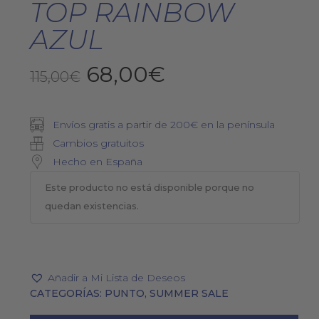
TOP RAINBOW
AZUL
El
El
68,00
€
115,00
€
precio
precio
original
actual
Envíos gratis a partir de 200€ en la península
era:
es:
Cambios gratuitos
115,00€.
68,00€.
Hecho en España
Este producto no está disponible porque no
quedan existencias.
Añadir a Mi Lista de Deseos
CATEGORÍAS:
PUNTO
,
SUMMER SALE