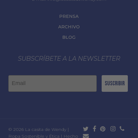
PRENSA
ARCHIVO
BLOG
SUBSCRÍBETE A LA NEWSLETTER
Email
Suscribir
twitter
facebook
pinterest
instagram
phone
© 2026 La casita de Wendy |
email
Ropa Sostenible y Ética | Hecho