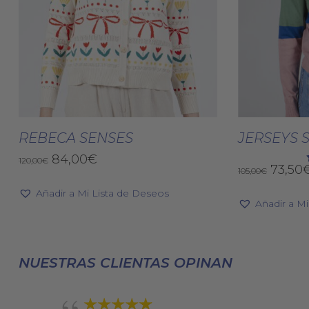
Este
producto
Seleccionar Opciones
Selec
tiene
REBECA SENSES
JERSEYS 
múltiples
El
El
84,00
€
120,00
€
El
73,50
variantes.
105,00
€
precio
precio
precio
original
actual
Las
Añadir a Mi Lista de Deseos
origin
era:
es:
Añadir a M
opciones
era:
120,00€.
84,00€.
se
105,00
pueden
elegir
NUESTRAS CLIENTAS OPINAN
en
la