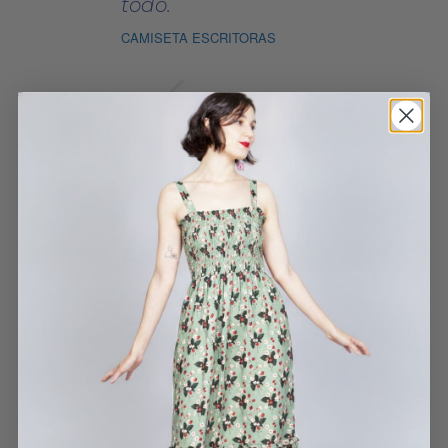
todo.
CAMISETA ESCRITORAS
MARÍA
29 OCTUBRE, 2022
Es precioso y sienta tan
bien!
MONO LIS
MARÍA
24 ABRIL, 2024