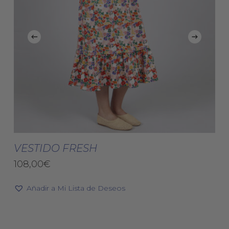
Este
Est
producto
pro
Seleccionar Opciones
tiene
tie
VESTIDO FRESH
múltiples
múl
108,00
€
variantes.
vari
Las
Las
Añadir a Mi Lista de Deseos
opciones
opc
se
se
pueden
pue