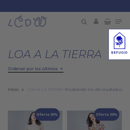
Skip
to
Men
Close
main
account
buscar
Menu
content
LOA A LA TIERRA
REFUGIO
Ordenar por los últimos
Ord
Inicio
LOA A LA TIERRA
Mostrando los 28 resultados
por
los
Oferta 30%
Oferta 30%
últ