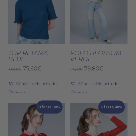
de
de
producto
pro
Este
Est
producto
pro
tiene
tien
Seleccionar
Seleccionar
múltiples
múlt
TOP RETAMA
POLO BLOSSOM
Opciones
Opciones
BLUE
VERDE
variantes.
vari
El
El
Las
El
El
Las
75,60
€
79,80
€
108,00
€
114,00
€
precio
precio
precio
precio
opciones
opc
original
actual
original
actual
Añadir a Mi Lista de
se
Añadir a Mi Lista de
se
era:
es:
era:
es:
Deseos
pueden
Deseos
pue
108,00€.
75,60€.
114,00€.
79,80€.
elegir
eleg
Oferta 30%
en
Oferta 40%
en
la
la
página
pág
de
de