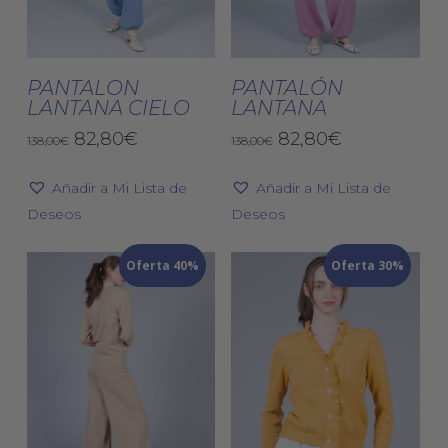
Este
Est
producto
pro
tiene
tien
Seleccionar
Seleccionar
múltiples
múlt
PANTALON
PANTALÓN
Opciones
Opciones
LANTANA CIELO
LANTANA
variantes.
vari
El
El
Las
El
El
Las
82,80
€
82,80
€
138,00
€
138,00
€
precio
precio
precio
precio
opciones
opc
original
actual
original
actual
Añadir a Mi Lista de
se
Añadir a Mi Lista de
se
era:
es:
era:
es:
Deseos
pueden
Deseos
pue
138,00€.
82,80€.
138,00€.
82,80€.
elegir
eleg
Oferta 40%
en
Oferta 30%
en
la
la
página
pág
de
de
producto
pro
Este
Est