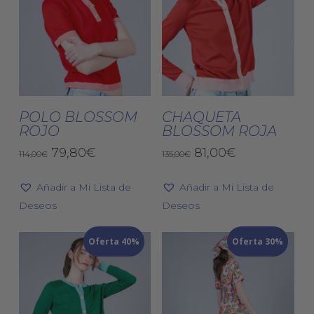
producto
pro
Este
Est
producto
pro
tiene
tien
Seleccionar
Seleccionar
múltiples
múlt
POLO BLOSSOM
CHAQUETA
Opciones
Opciones
ROJO
BLOSSOM ROJA
variantes.
vari
El
El
Las
El
El
Las
79,80
€
81,00
€
114,00
€
135,00
€
precio
precio
precio
precio
opciones
opc
original
actual
original
actual
Añadir a Mi Lista de
se
Añadir a Mi Lista de
se
era:
es:
era:
es:
Deseos
pueden
Deseos
pue
114,00€.
79,80€.
135,00€.
81,00€.
elegir
eleg
Oferta 40%
en
Oferta 30%
en
la
la
página
pág
de
de