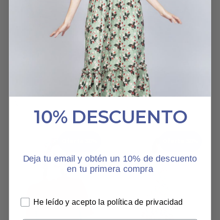
Este
Est
producto
pro
tiene
tien
Seleccionar
Seleccionar
múltiples
múlt
REBECA RAYAS
TOP RAYAS MULTI
Opciones
Opciones
MULTI
variantes.
vari
El
El
71,40
€
102,00
€
El
El
Las
Las
72,00
€
precio
precio
120,00
€
precio
precio
original
actual
opciones
opc
Añadir a Mi Lista de
original
actual
era:
es:
Añadir a Mi Lista de
se
se
Deseos
10% DESCUENTO
era:
es:
102,00€.
71,40€.
Deseos
pueden
pue
120,00€.
72,00€.
elegir
eleg
Oferta 30%
en
Oferta 30%
en
la
la
Deja tu email y obtén un 10% de descuento
página
pág
en tu primera compra
de
de
producto
pro
He leído y acepto la política de privacidad