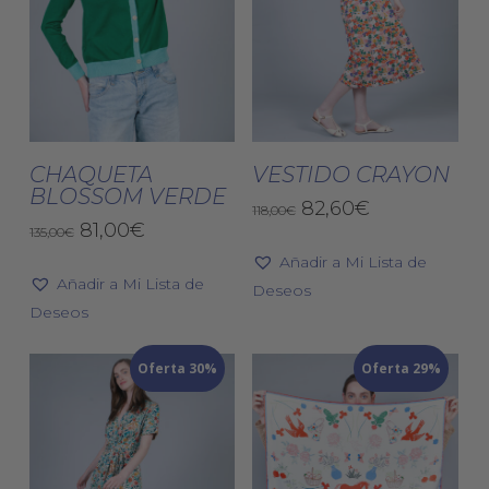
producto
pro
Este
Est
producto
pro
tiene
tien
Seleccionar
Seleccionar
múltiples
múlt
CHAQUETA
VESTIDO CRAYON
Opciones
Opciones
BLOSSOM VERDE
variantes.
vari
El
El
82,60
€
118,00
€
El
El
Las
Las
81,00
€
precio
precio
135,00
€
precio
precio
original
actual
opciones
opc
Añadir a Mi Lista de
original
actual
era:
es:
Añadir a Mi Lista de
se
se
Deseos
era:
es:
118,00€.
82,60€.
Deseos
pueden
pue
135,00€.
81,00€.
elegir
eleg
Oferta 30%
en
Oferta 29%
en
la
la
página
pág
de
de
producto
pro