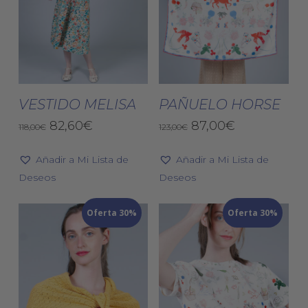
Este
Est
producto
pro
tiene
tien
Seleccionar
Seleccionar
múltiples
múlt
VESTIDO MELISA
PAÑUELO HORSE
Opciones
Opciones
variantes.
vari
El
El
El
El
82,60
€
87,00
€
118,00
€
123,00
€
Las
Las
precio
precio
precio
precio
original
actual
original
actual
opciones
opc
Añadir a Mi Lista de
Añadir a Mi Lista de
era:
es:
era:
es:
se
se
Deseos
Deseos
118,00€.
82,60€.
123,00€.
87,00€.
pueden
pue
elegir
eleg
Oferta 30%
Oferta 30%
en
en
la
la
página
pág
de
de
producto
pro