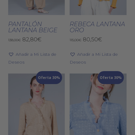
producto
pro
tiene
tien
Seleccionar
Seleccionar
múltiples
múlt
PANTALÓN
REBECA LANTANA
Opciones
Opciones
LANTANA BEIGE
ORO
variantes.
vari
El
El
Las
El
El
Las
82,80
€
80,50
€
138,00
€
115,00
€
precio
precio
precio
precio
opciones
opc
original
actual
original
actual
Añadir a Mi Lista de
se
Añadir a Mi Lista de
se
era:
es:
era:
es:
Deseos
pueden
Deseos
pue
138,00€.
82,80€.
115,00€.
80,50€.
elegir
eleg
Oferta 30%
en
Oferta 30%
en
la
la
página
pág
de
de
producto
pro
Este
Est