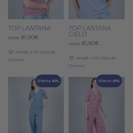
Este
Est
producto
pro
tiene
tien
Seleccionar
Seleccionar
múltiples
múlt
TOP LANTANA
TOP LANTANA
Opciones
Opciones
CIELO
variantes.
vari
El
El
81,90
€
117,00
€
Las
El
El
Las
81,90
€
precio
precio
117,00
€
precio
precio
original
actual
opciones
opc
Añadir a Mi Lista de
original
actual
era:
es:
se
Añadir a Mi Lista de
se
Deseos
era:
es:
117,00€.
81,90€.
pueden
Deseos
pue
117,00€.
81,90€.
elegir
eleg
Oferta 40%
en
Oferta 40%
en
la
la
página
pág
de
de
producto
pro