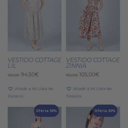
Este
Est
producto
pro
tiene
tien
Seleccionar
Seleccionar
múltiples
múlt
VESTIDO COTTAGE
VESTIDO COTTAGE
Opciones
Opciones
LIL
ZINNIA
variantes.
vari
El
El
Las
El
El
Las
94,50
€
105,00
€
135,00
€
150,00
€
precio
precio
precio
precio
opciones
opc
original
actual
original
actual
Añadir a Mi Lista de
se
Añadir a Mi Lista de
se
era:
es:
era:
es:
Deseos
pueden
Deseos
pue
135,00€.
94,50€.
150,00€.
105,00€.
elegir
eleg
Oferta 30%
en
Oferta 30%
en
la
la
página
pág