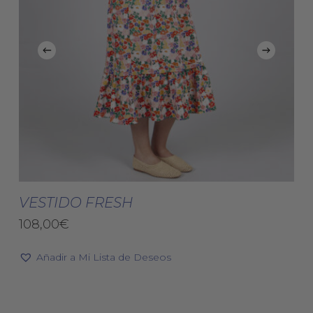
Este
Est
producto
pro
Seleccionar Opciones
tiene
tie
VESTIDO FRESH
múltiples
múl
108,00
€
variantes.
vari
Las
Las
Añadir a Mi Lista de Deseos
opciones
opc
se
se
pueden
pue