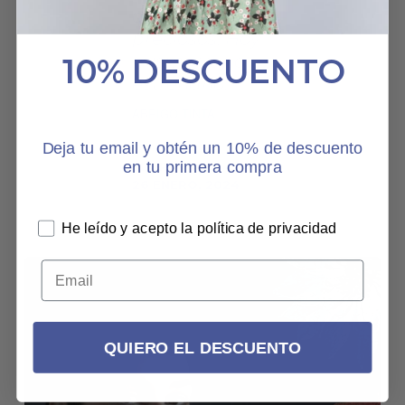
azulón son
preciosos. Hoy
mismo voy a
10% DESCUENTO
estrenarlo.
ABRIGO TINTA
Deja tu email y obtén un 10% de descuento
en tu primera compra
ELVIRA
26 ENERO, 2024
He leído y acepto la política de privacidad
PROJECTS
QUIERO EL DESCUENTO