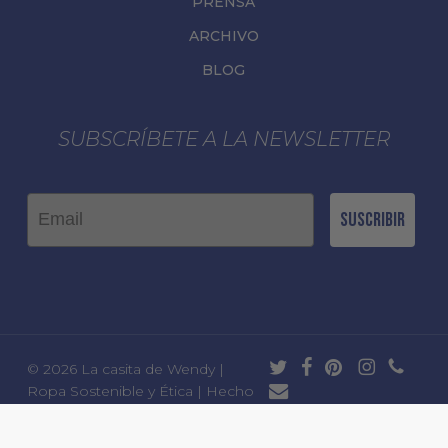
PRENSA
ARCHIVO
BLOG
SUBSCRÍBETE A LA NEWSLETTER
Email
Suscribir
twitter
facebook
pinterest
instagram
phone
© 2026 La casita de Wendy |
email
Ropa Sostenible y Ética | Hecho
en Europa.
Aviso legal
|
Política
de privacidad
|
Política de