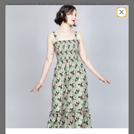
hegemónico. Esto se debe a una evidente resistencia a
los procesos de aculturación. La cultura en la que uno
nace exige que cada persona piense de una forma
parecida, en los mismos términos, es decir, que cada
persona interiorize los patrones culturales de
percepción. Esto requiere que cada individuo deje a un
lado parte sus características más personales y únicas.
Las personas creativas viven este conflicto como uno
de supervivencia.
La creatividad no es más que una
estrategia de adaptación que les permite no tener
que renunciar a lo más valioso de su personalidad.
Aunque es un post un poco largo, espero que os
haya gustado, quiero seguir indagando sobre la
creatividad y haré más posts sobre lo que averigue…
Me encantaría saber si os consideráis creativos,
pensáis que lo que pone en la enciclopedia os