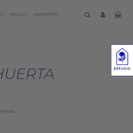
buscar
account
OS
REGALO
MANIFESTO
HUERTA
REFUGIO
nínsula