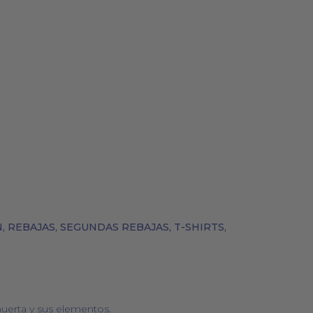
BOLSOS
COSMÉTICA NATURAL
N
,
REBAJAS
,
SEGUNDAS REBAJAS
,
T-SHIRTS
,
uerta y sus elementos.