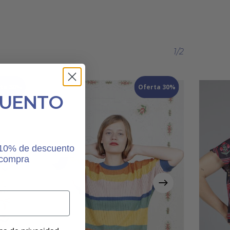
1/2
ta 30%
Oferta 30%
CUENTO
n 10% de descuento
 compra