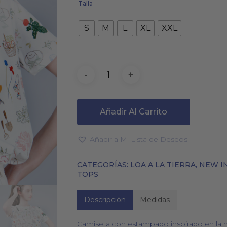
Talla
S
M
L
XL
XXL
PAÑUELOS
CALCETINES
Añadir Al Carrito
Añadir a Mi Lista de Deseos
CATEGORÍAS:
LOA A LA TIERRA
,
NEW I
TOPS
Descripción
Medidas
Camiseta con estampado inspirado en la h