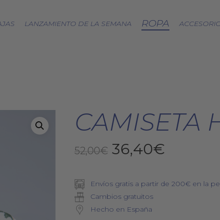
ROPA
AJAS
LANZAMIENTO DE LA SEMANA
ACCESORI
CÁPSULA SPLASH
LOA A LA TIERRA
SPRING
CAMISETA 
FRESAS SILVESTRES
BJÖRK DRESS
El
El
36,40
€
PICNIC
52,00
€
EQUINOCCIO
precio
precio
CÁPSULA SOFT
original
actual
ZERO WASTE
Envíos gratis a partir de 200€ en la pe
era:
es:
Cambios gratuitos
52,00€.
36,40€.
Hecho en España