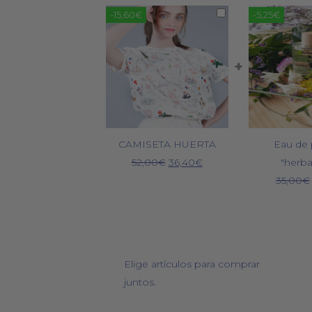
-15,60€
-5,25€
+
CAMISETA HUERTA
Eau de
El
El
52,00
€
36,40
€
"herb
precio
precio
35,00
€
original
actual
era:
es:
52,00€.
36,40€.
Elige artículos para comprar
juntos.