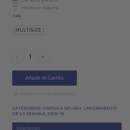
Cambios gratuitos
84,00€.
65,00€.
Hecho en España
Talla
MULTISIZE
Añadir Al Carrito
Añadir a Mi Lista de Deseos
CATEGORÍAS:
CÁPSULA SPLASH
,
LANZAMIENTO
DE LA SEMANA
,
NEW IN
Descripción