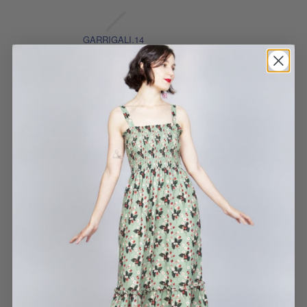
GARRIGALI.14
29 MAYO, 2025
Son colores muy
combinables, el punto es
fresco y el corte sienta
muy bien. Si te gusta el
punto calado te
encantará.
TOP JAPAN
EVA
21 JUNIO, 2022