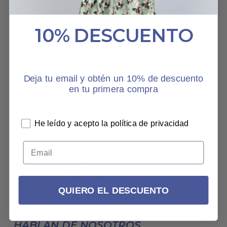
10% DESCUENTO
Es el último vestido que
he comprado. Queda
muy bien y la tela es muy
Deja tu email y obtén un 10% de descuento
gustosa. Es un vestido
en tu primera compra
muy bonito que sienta
muy bien
VESTIDO PRADERA
He leído y acepto la política de privacidad
ANABELEN1ES
29 MAYO, 2025
QUIERO EL DESCUENTO
HABLAN DE NOSOTROS