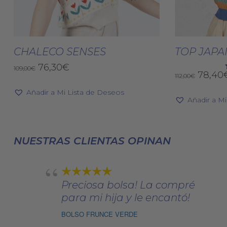
Este
producto
Seleccionar Opciones
Selec
tiene
CHALECO SENSES
TOP JAPA
múltiples
El
El
76,30
€
109,00
€
El
78,40
variantes.
112,00
€
precio
precio
precio
original
actual
Las
Añadir a Mi Lista de Deseos
origin
era:
es:
Añadir a M
opciones
era:
109,00€.
76,30€.
se
112,00€
pueden
NUESTRAS CLIENTAS OPINAN
elegir
en
la
página
Preciosa bolsa! La compré
de
para mi hija y le encantó!
producto
BOLSO FRUNCE VERDE