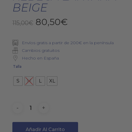
BEIGE
El
El
80,50
€
115,00
€
precio
precio
original
actual
Envíos gratis a partir de 200€ en la península
era:
es:
Cambios gratuitos
115,00€.
80,50€.
Hecho en España
Talla
S
M
L
XL
Añadir Al Carrito