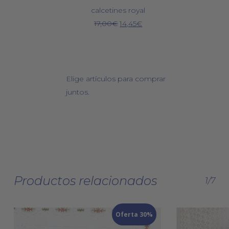
calcetines royal
El
El
17,00
€
14,45
€
precio
precio
original
actual
era:
es:
17,00€.
14,45€.
Elige artículos para comprar
juntos.
Productos relacionados
1/7
Oferta 30%