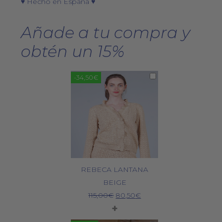
♥ Hecho en España ♥
Añade a tu compra y
obtén un 15%
-34,50€
REBECA LANTANA
BEIGE
El
El
115,00
€
80,50
€
+
precio
precio
original
actual