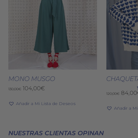
Este
producto
Seleccionar Opciones
Selec
tiene
MONO MUSGO
CHAQUET
múltiples
El
El
104,00
€
130,00
€
El
84,00
variantes.
120,00
€
precio
precio
preci
original
actual
Las
Añadir a Mi Lista de Deseos
origin
era:
es:
Añadir a M
opciones
era:
130,00€.
104,00€.
se
120,00
pueden
NUESTRAS CLIENTAS OPINAN
elegir