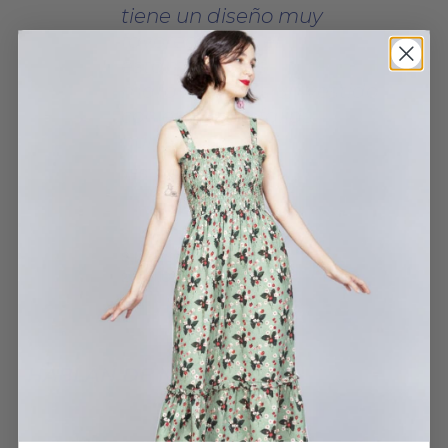
tiene un diseño muy
favorecedor y el
estampado es
maravilloso. Es un vestido
con el que no fallas
nunca.
VESTIDO HERBARIO
S.MELISATEVES
2 JUNIO, 2025
HABLAN DE NOSOTROS