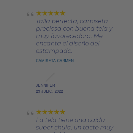
en
la
página
Talla perfecta, camiseta
de
preciosa con buena tela y
producto
muy favorecedora. Me
encanta el diseño del
estampado.
CAMISETA CARMEN
JENNIFER
23 JULIO, 2022
La tela tiene una caída
super chula, un tacto muy