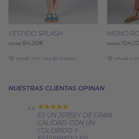
Este
producto
Seleccionar Opciones
Selec
tiene
VESTIDO SPLASH
MONO RO
múltiples
El
El
El
84,00
€
104,0
105,00
€
130,00
€
variantes.
precio
precio
precio
original
actual
Las
origin
Añadir a Mi Lista de Deseos
Añadir a M
era:
es:
era:
opciones
105,00€.
84,00€.
130,00
se
pueden
NUESTRAS CLIENTAS OPINAN
elegir
en
la
página
ES UN JERSEY DE GRAN
de
CALIDAD. CON UN
producto
COLORIDO Y
ESTAMPADO EN