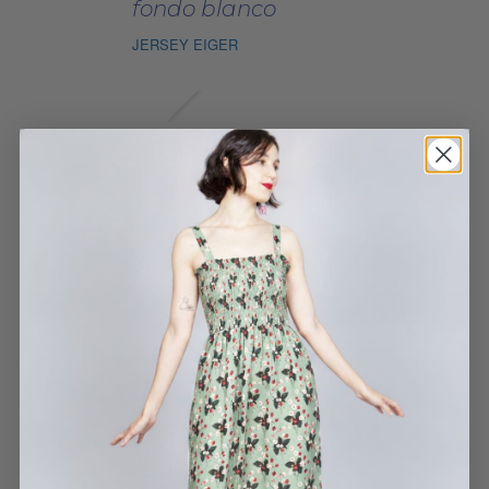
fondo blanco
JERSEY EIGER
LUIS
10 DICIEMBRE, 2024
Súper bonito en un
género perfecto y gustoso
. Queda perfecto y súper
bonito . Me encanta
KIMONO ECO SKY
BEATRIZ