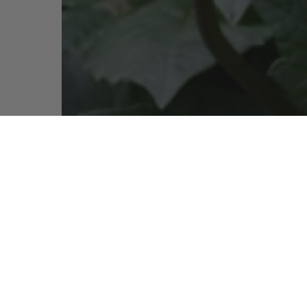
valores
Blog La Casita de Wendy
creatividad
VIDA REAL vs