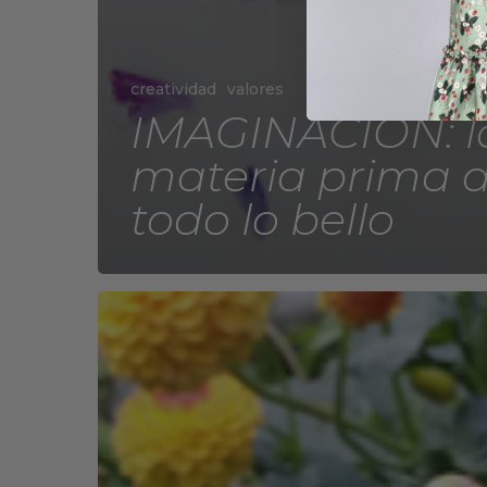
creatividad
valores
IMAGINACIÓN: l
materia prima 
todo lo bello
VIDA
REAL
vs
FASHION
WORLD