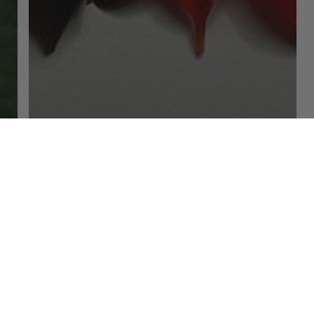
valores
eco
MANIFESTO
ECO: la
integridad de