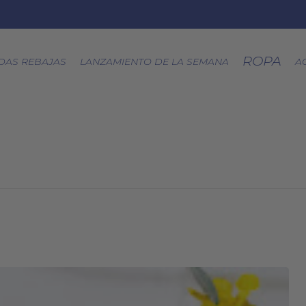
ROPA
DAS REBAJAS
LANZAMIENTO DE LA SEMANA
A
CÁPSULA SPLASH
LOA A LA TIERRA
SPRING
FRESAS SILVESTRES
BJÖRK DRESS
PICNIC
EQUINOCCIO
CÁPSULA SOFT
ZERO WASTE