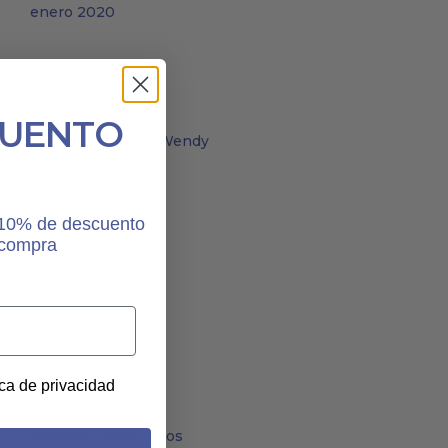
enero 2020
Categorías
CUENTO
Blog La Casita de Wendy
creatividad
eco
n 10% de descuento
valores
 compra
Meta
Acceder
ica de privacidad
Feed de entradas
Feed de comentarios