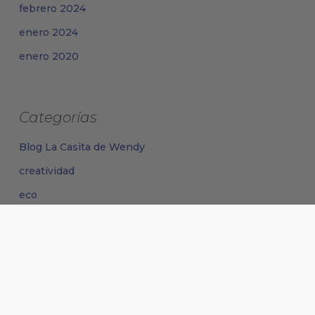
febrero 2024
enero 2024
enero 2020
Categorías
Blog La Casita de Wendy
creatividad
eco
valores
Meta
Acceder