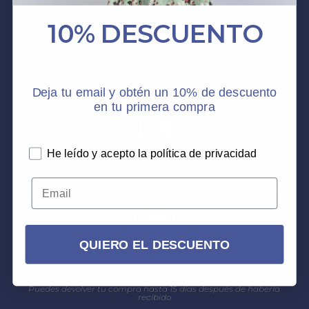
10% DESCUENTO
Packaging biodegradable
Nuestros envios están libres de plásticos ni contaminantes
Deja tu email y obtén un 10% de descuento
en tu primera compra
He leído y acepto la política de privacidad
Financia tu compra
Podrás financiar tu compra en nuestras plataformas de pago
QUIERO EL DESCUENTO
Devoluciones
Puedes devolver tu compra hasta 15 días después de haberla
recibido