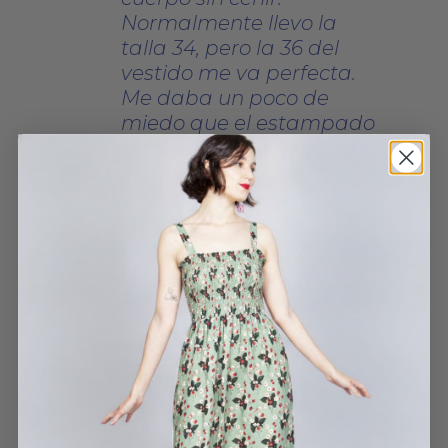
Normalmente llevo la
talla 34, pero la 36 del
vestido me va perfecta.
Me daba un poco de
miedo que el estampado
fuese muy cantón, pero
una vez puesto el
estampado tiene una
tonalidad verdosa
preciosa. Es tan cómodo y
bonito que me compré
otro con un estampado
diferente (Ramillete, que
también es genial).
CAMISERO FLOWERS