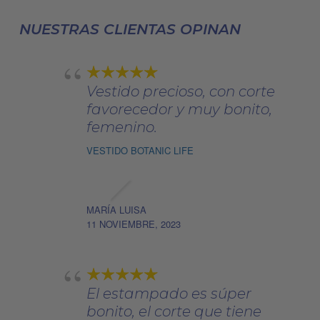
pueden
NUESTRAS CLIENTAS OPINAN
elegir
en
la
página
Vestido precioso, con corte
de
favorecedor y muy bonito,
producto
femenino.
VESTIDO BOTANIC LIFE
MARÍA LUISA
11 NOVIEMBRE, 2023
El estampado es súper
bonito, el corte que tiene