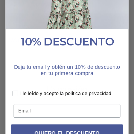
LAURA SOLÉ ALBORS
28 MAYO, 2025
10% DESCUENTO
HABLAN DE NOSOTROS
Deja tu email y obtén un 10% de descuento
en tu primera compra
He leído y acepto la política de privacidad
QUIERO EL DESCUENTO