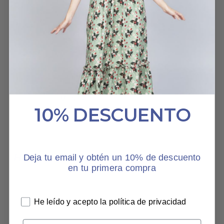
de llevarla. La textura es
muy agradable y
fresquita y es muy
cómoda.
TOP JAPAN
MONICA
10% DESCUENTO
13 AGOSTO, 2022
HABLAN DE NOSOTROS
Deja tu email y obtén un 10% de descuento
en tu primera compra
He leído y acepto la política de privacidad