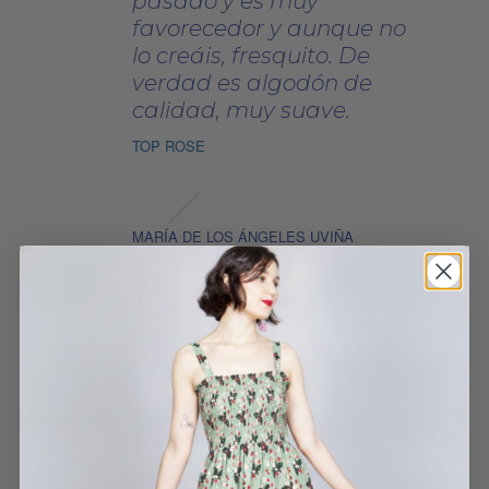
pasado y es muy
favorecedor y aunque no
lo creáis, fresquito. De
verdad es algodón de
calidad, muy suave.
TOP ROSE
MARÍA DE LOS ÁNGELES UVIÑA
PÉREZ
28 MAYO, 2025
Creo que es una prenda
favorecedora por color y
corte pero lo que me
encanta es la sensación