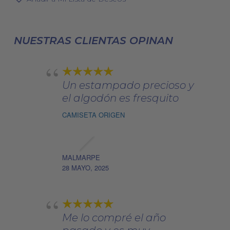
opciones
era:
es:
92,00€
se
112,00€.
78,40€.
pueden
NUESTRAS CLIENTAS OPINAN
elegir
en
la
página
Un estampado precioso y
de
el algodón es fresquito
producto
CAMISETA ORIGEN
MALMARPE
28 MAYO, 2025
Me lo compré el año