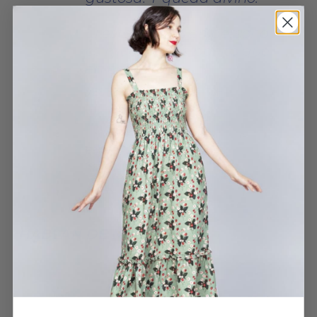
El estampado en persona
es mucho más bonito que
en persona.
VESTIDO NIDO CROSS-STITCH
ESMERALDA MARTÍNEZ
28 MAYO, 2025
HABLAN DE NOSOTROS