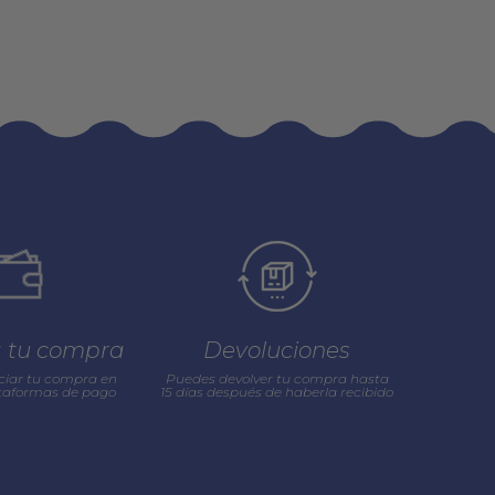
a tu compra
Devoluciones
ciar tu compra en
Puedes devolver tu compra hasta
ataformas de pago
15 días después de haberla recibido