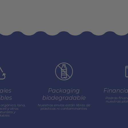
ales
Packaging
Financi
ibles
biodegradable
Podrás finan
nuestras pl
orgánico, lana,
Nuestros envios están libres de
cell y otros
plásticos ni contaminantes
turales y
ables