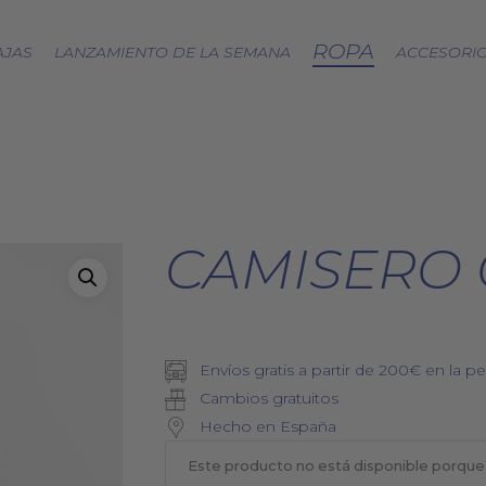
ROPA
AJAS
LANZAMIENTO DE LA SEMANA
ACCESORI
CÁPSULA SPLASH
LOA A LA TIERRA
SPRING
CAMISERO
FRESAS SILVESTRES
BJÖRK DRESS
PICNIC
EQUINOCCIO
Envíos gratis a partir de 200€ en la pe
CÁPSULA SOFT
Cambios gratuitos
ZERO WASTE
Hecho en España
Este producto no está disponible porque