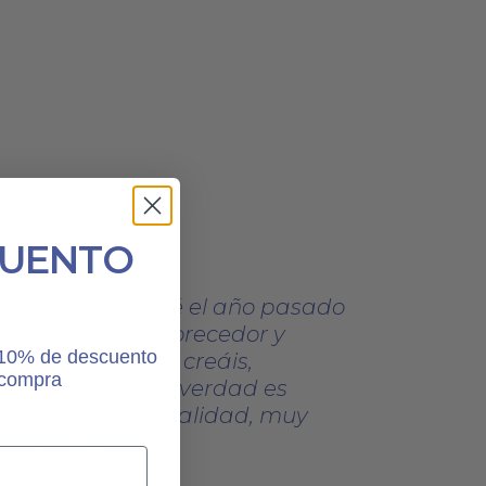
CUENTO
Me lo compré el año pasado
y es muy favorecedor y
n 10% de descuento
aunque no lo creáis,
 compra
fresquito. De verdad es
algodón de calidad, muy
suave.
TOP ROSE