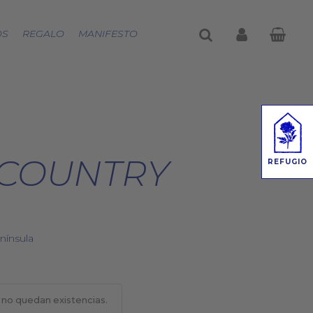
buscar
account
OS
REGALO
MANIFESTO
 COUNTRY
REFUGIO
nínsula
 no quedan existencias.