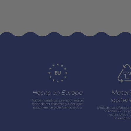
Hecho en Europa
Materi
sosten
Todas nuestras prendas están
hechas en España y Portugal
localmente y de forma ética
Utilizamos algodón 
Viscosa Eco, Lyo
materiales na
biodegrad