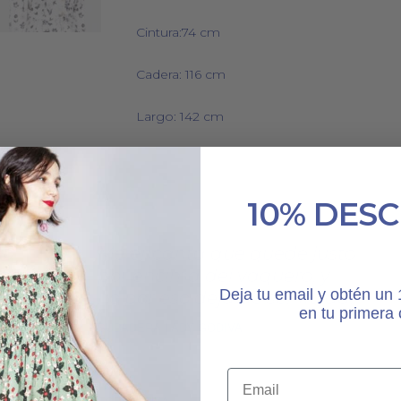
Cintura:74 cm
Cadera: 116 cm
Largo: 142 cm
10% DES
ño
Me encanta que quede justo
las
por encima del vaquero, y
Deja tu email y obtén u
el
no por eso deja de ser fluida.
en tu primera
SUDADERA LADY GODIVA