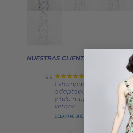
NUESTRAS CLIENTAS OPINAN
Estampado original. Dise
adaptable a todas las tal
y tela muy fresquita para 
verano
DELANTAL SHE WRITES