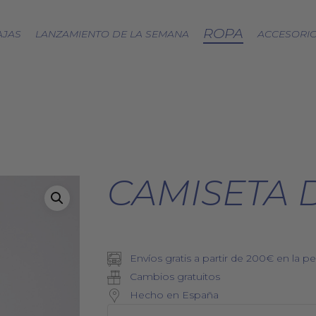
ROPA
AJAS
LANZAMIENTO DE LA SEMANA
ACCESORI
CÁPSULA SPLASH
LOA A LA TIERRA
SPRING
FRESAS SILVESTRES
CAMISETA 
BJÖRK DRESS
PICNIC
EQUINOCCIO
CÁPSULA SOFT
Envíos gratis a partir de 200€ en la pe
ZERO WASTE
Cambios gratuitos
Hecho en España