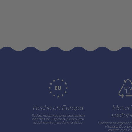
Hecho en Europa
Materi
sosten
Todas nuestras prendas están
hechas en España y Portugal
localmente y de forma ética
Utilizamos algodón 
Viscosa Eco, Lyo
materiales na