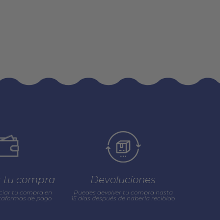
a tu compra
Devoluciones
ciar tu compra en
Puedes devolver tu compra hasta
ataformas de pago
15 días después de haberla recibido