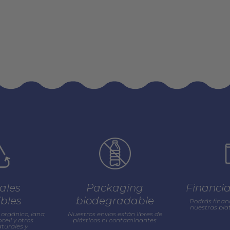
ales
Packaging
Financi
ibles
biodegradable
Podrás finan
nuestras pl
orgánico, lana,
Nuestros envios están libres de
cell y otros
plásticos ni contaminantes
turales y