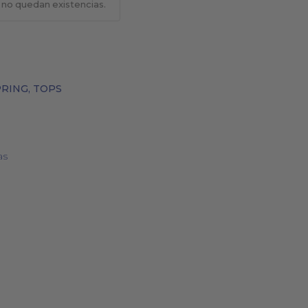
 no quedan existencias.
BOLSOS
COSMÉTICA NATURAL
PRING
,
TOPS
as