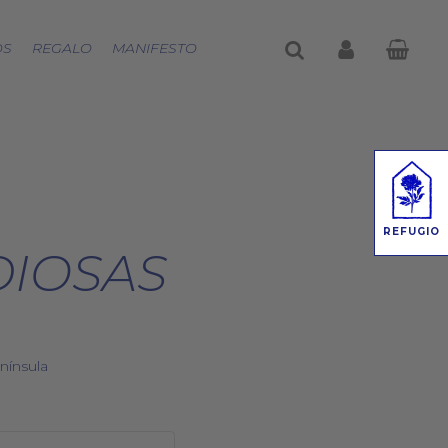
buscar
account
OS
REGALO
MANIFESTO
REFUGIO
DIOSAS
nínsula