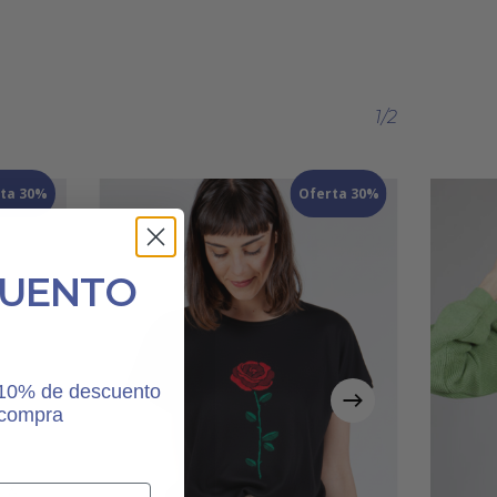
1/2
ta 30%
Oferta 30%
CUENTO
n 10% de descuento
 compra