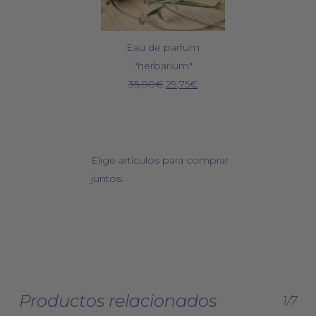
Eau de parfum
"herbarium"
El
El
35,00
€
29,75
€
precio
precio
original
actual
era:
es:
35,00€.
29,75€.
Elige artículos para comprar
juntos.
Productos relacionados
1/7