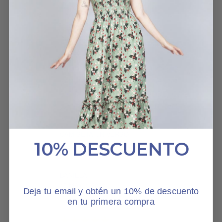
Es una de mis camisetas
favoritas. Es tan
agradable llevarla pero
sobre todo, el azul te da
una energía. Además, el
print es una original. No
se puede pedir más!
CAMISETA UNIVERSO
10% DESCUENTO
DANIELA
15 MAYO, 2023
Deja tu email y obtén un 10% de descuento
en tu primera compra