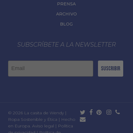
PRENSA
ARCHIVO
BLOG
SUBSCRÍBETE A LA NEWSLETTER
Email
Suscribir
twitter
facebook
pinterest
instagram
phone
© 2026 La casita de Wendy |
email
Ropa Sostenible y Ética | Hecho
en Europa.
Aviso legal
|
Política
de privacidad
|
Política de