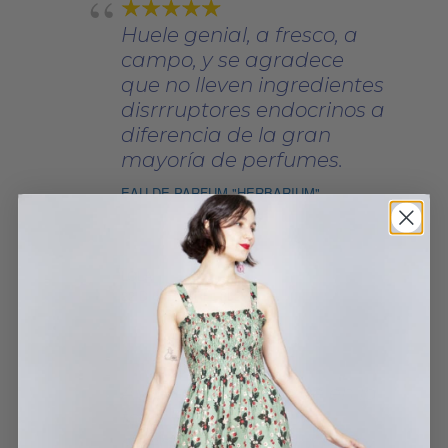
Huele genial, a fresco, a
campo, y se agradece
que no lleven ingredientes
disrrruptores endocrinos a
diferencia de la gran
mayoría de perfumes.
EAU DE PARFUM "HERBARIUM"
LOLA
22 DICIEMBRE, 2022
Aún más bonito que en la
foto. Es espectacular,
queda como un guante y