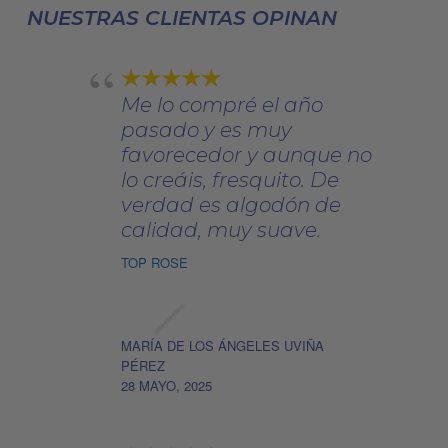
NUESTRAS CLIENTAS OPINAN
elegir
en
la
página
Me lo compré el año
de
pasado y es muy
producto
favorecedor y aunque no
lo creáis, fresquito. De
verdad es algodón de
calidad, muy suave.
TOP ROSE
MARÍA DE LOS ÁNGELES UVIÑA
PÉREZ
28 MAYO, 2025