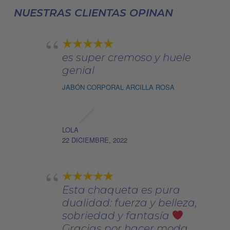
elegir
NUESTRAS CLIENTAS OPINAN
en
la
página
es super cremoso y huele
de
genial
producto
JABÓN CORPORAL ARCILLA ROSA
LOLA
22 DICIEMBRE, 2022
Esta chaqueta es pura
dualidad: fuerza y belleza,
sobriedad y fantasía
Gracias por hacer moda