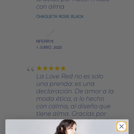
con alma
CHAQUETA ROSE BLACK
NFERR75
1 JUNIO, 2025
La Love Red no es solo
una prenda: es una
declaración. De amor a la
moda ética, a lo hecho
con calma, al diseño que
tiene alma. Gracias por
recordarnos que lo bonito
también puede ser justo.