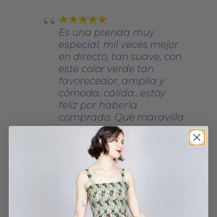
Es una prenda muy
especial, mil veces mejor
en directo, tan suave, con
este color verde tan
favorecedor, amplia y
cómoda, cálida...estoy
feliz por haberla
comprado. Que maravilla
CHAQUETA ROSE
SONIA
15 FEBRERO, 2023