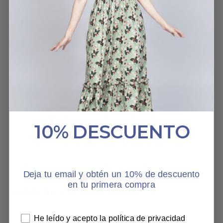
Muy bonito, suave, fino y
cómodo. Es verdad que
me chocó un poco que no
es tan claro como
aparece en la foto, es más
color beige.
JERSEY FERN
10% DESCUENTO
OLALLA
1 DICIEMBRE, 2023
Deja tu email y obtén un 10% de descuento
en tu primera compra
HABLAN DE NOSOTROS
He leído y acepto la política de privacidad