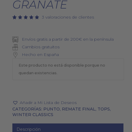
GRANATE
3
valoraciones de clientes
Valorado
3
5.00
con
de 5 en
base a
Envíos gratis a partir de 200€ en la península
valoraciones
de
Cambios gratuitos
clientes
Hecho en España
Este producto no está disponible porque no
quedan existencias.
Añadir a Mi Lista de Deseos
CATEGORÍAS:
PUNTO
,
REMATE FINAL
,
TOPS
,
WINTER CLASSICS
Descripción