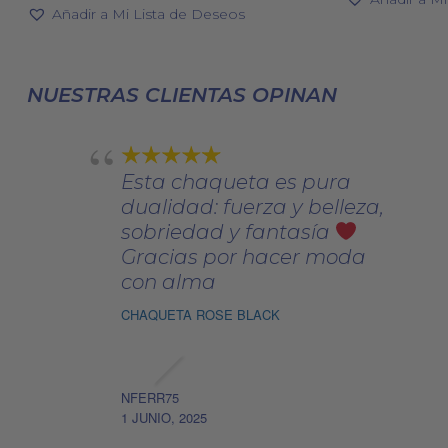
original
actual
de 5
era:
Añadir a Mi Lista de Deseos
opciones
era:
es:
109,00
se
52,00€.
36,40€.
pueden
NUESTRAS CLIENTAS OPINAN
elegir
en
la
página
Esta chaqueta es pura
de
dualidad: fuerza y belleza,
producto
sobriedad y fantasía
Gracias por hacer moda
con alma
CHAQUETA ROSE BLACK
NFERR75
1 JUNIO, 2025