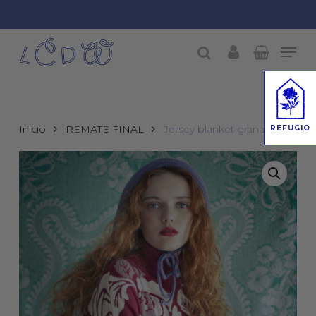
Skip
to
Men
Close
main
account
buscar
Menu
content
Inicio
REMATE FINAL
Jersey blanket granate
REFUGIO