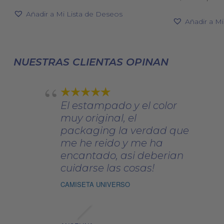
precio
original
actual
Las
Añadir a Mi Lista de Deseos
origin
era:
es:
Añadir a M
opciones
era:
130,00€.
91,00€.
se
112,00€
pueden
NUESTRAS CLIENTAS OPINAN
elegir
en
la
página
El estampado y el color
de
muy original, el
producto
packaging la verdad que
me he reido y me ha
encantado, asi deberian
cuidarse las cosas!
CAMISETA UNIVERSO