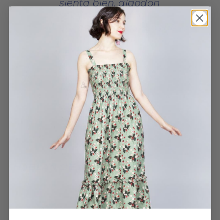
sienta bien, algodón
espectacular, me
encantan los dibujos de la
tela, para llevarlo todo el
verano
VESTIDO HOJA
ECRUZCALVO
2 JUNIO, 2025
HABLAN DE NOSOTROS