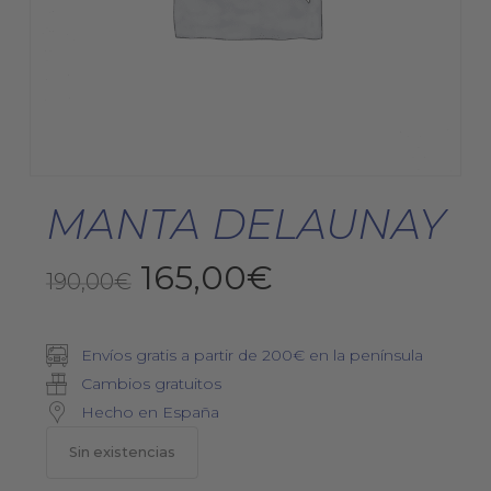
MANTA DELAUNAY
El
El
165,00
€
190,00
€
precio
precio
original
actual
Envíos gratis a partir de 200€ en la península
era:
es:
Cambios gratuitos
190,00€.
165,00€.
Hecho en España
Sin existencias