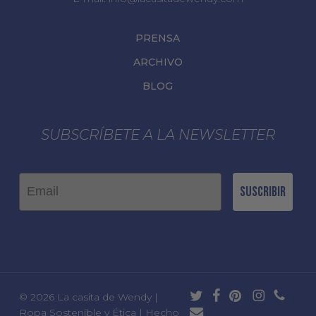
PRENSA
ARCHIVO
BLOG
SUBSCRÍBETE A LA NEWSLETTER
Email
Suscribir
twitter
facebook
pinterest
instagram
phone
© 2026 La casita de Wendy |
email
Ropa Sostenible y Ética | Hecho