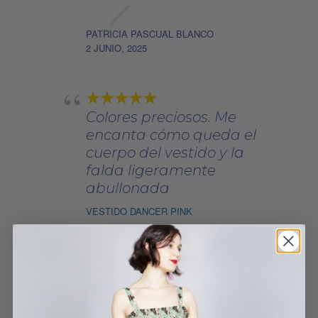
PATRICIA PASCUAL BLANCO
2 JUNIO, 2025
Colores preciosos. Me
encanta cómo queda el
cuerpo del vestido y la
falda ligeramente
abullonada
VESTIDO DANCER PINK
PATRICIA PASCUAL BLANCO
2 JUNIO, 2025