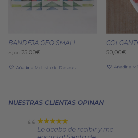
Añadir Al Carrito
BANDEJA GEO SMALL
COLGANT
El
El
25,00
€
50,00
€
35,00
€
precio
precio
original
actual
Añadir a M
Añadir a Mi Lista de Deseos
era:
es:
35,00€.
25,00€.
NUESTRAS CLIENTAS OPINAN
Lo acabo de recibir y me
encanta! Sienta de