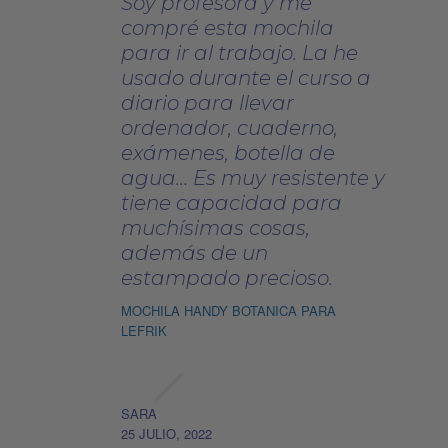
Soy profesora y me
de
compré esta mochila
producto
para ir al trabajo. La he
usado durante el curso a
diario para llevar
ordenador, cuaderno,
exámenes, botella de
agua… Es muy resistente y
tiene capacidad para
muchísimas cosas,
además de un
estampado precioso.
MOCHILA HANDY BOTANICA PARA
LEFRIK
SARA
25 JULIO, 2022