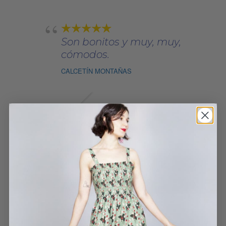
Son bonitos y muy, muy,
cómodos.
CALCETÍN MONTAÑAS
ESTHER
19 JUNIO, 2022
Es muy cómodo y lo he
llevado muy a gusto
durante todo el verano. Al
poderse doblar es
perfecto para viajar.