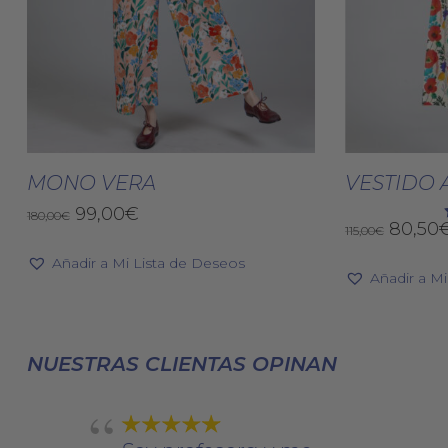
Este
producto
Seleccionar Opciones
Selec
tiene
MONO VERA
VESTIDO
múltiples
El
El
99,00
€
180,00
€
El
80,50
variantes.
115,00
€
precio
precio
precio
original
actual
Las
Añadir a Mi Lista de Deseos
origin
era:
es:
Añadir a M
opciones
era:
180,00€.
99,00€.
se
115,00€
pueden
elegir
NUESTRAS CLIENTAS OPINAN
en
la
página