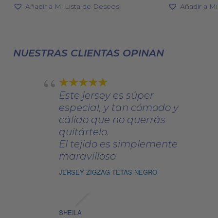
original
actual
Las
origin
Añadir a Mi Lista de Deseos
Añadir a M
era:
es:
era:
opciones
92,00€.
64,40€.
120,00
se
pueden
NUESTRAS CLIENTAS OPINAN
elegir
en
la
página
Este jersey es súper
de
especial, y tan cómodo y
producto
cálido que no querrás
quitártelo.
El tejido es simplemente
maravilloso
JERSEY ZIGZAG TETAS NEGRO
SHEILA