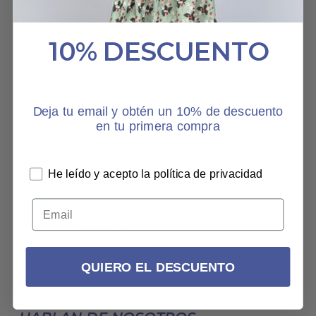
10% DESCUENTO
Tiene una caída
maravillosa. Es muy
favorecedor. Y el
estampado es una
Deja tu email y obtén un 10% de descuento
preciosidad. Y la tela muy
en tu primera compra
suave... ¡Queda como un
guante!
He leído y acepto la política de privacidad
VESTIDO BOTANIC LIFE
PALMIRA
6 DICIEMBRE, 2022
QUIERO EL DESCUENTO