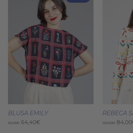
Este
producto
Seleccionar Opciones
Selec
tiene
BLUSA EMILY
REBECA S
múltiples
El
El
El
64,40
€
84,00
92,00
€
120,00
€
variantes.
precio
precio
preci