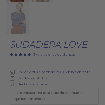
SUDADERA LOVE
3
valoraciones de clientes
Valorado
3
5.00
con
de 5 en
base a
Envíos gratis a partir de 200€ en la península
valoraciones
de
Cambios gratuitos
clientes
Hecho en España
Este producto no está disponible porque no
quedan existencias.