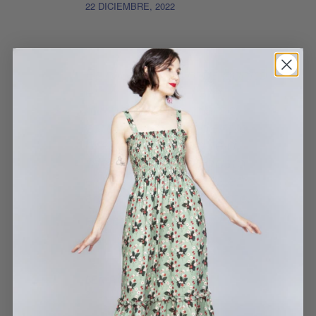
22 DICIEMBRE, 2022
Es muchísimo más bonita
en la realidad! Está
forrada con el mismo
estampado por dentro,
aterciopelada, la tela
más durita. Si os gusta
este estampado, es el
complemento perfecto!
BOMBONERA UNIVERSO
BEATRIZ
21 DICIEMBRE, 2022