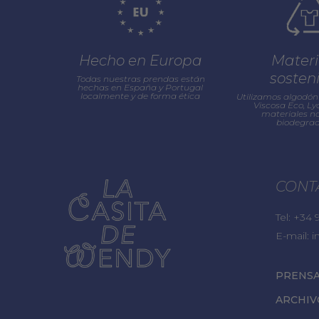
Hecho en Europa
Materi
sosten
Todas nuestras prendas están
hechas en España y Portugal
localmente y de forma ética
Utilizamos algodón 
Viscosa Eco, Lyo
materiales na
biodegrad
CONT
Tel:
+34 9
E-mail:
i
PRENS
ARCHIV