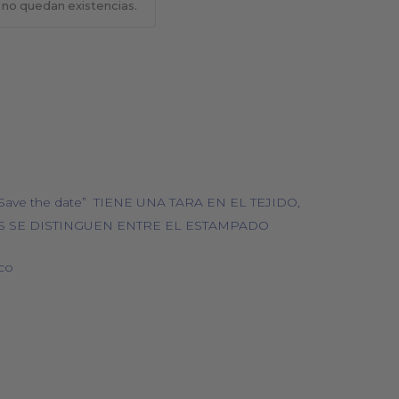
 no quedan existencias.
BOLSOS
COSMÉTICA NATURAL
 “Save the date” TIENE UNA TARA EN EL TEJIDO,
 SE DISTINGUEN ENTRE EL ESTAMPADO
co