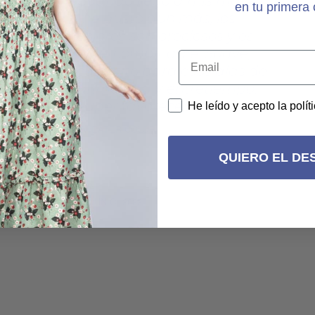
Cuando llego a mis manos
en tu primera
 y
me gustó aun más, los
n
colores son preciosos y es
hipercombinable. Suave,
calentito para esos días de
primavera y entretiempo.
Súper favorecedor.
He leído y acepto la polít
SWEATER COLOR
QUIERO EL DE
EVA
21 JUNIO, 2022