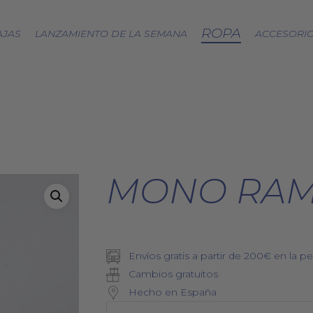
ROPA
AJAS
LANZAMIENTO DE LA SEMANA
ACCESORI
CÁPSULA SPLASH
LOA A LA TIERRA
SPRING
FRESAS SILVESTRES
MONO RAMI
BJÖRK DRESS
PICNIC
EQUINOCCIO
CÁPSULA SOFT
Envíos gratis a partir de 200€ en la pe
ZERO WASTE
Cambios gratuitos
Hecho en España