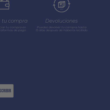
a tu compra
Devoluciones
ciar tu compra en
Puedes devolver tu compra hasta
ataformas de pago
15 días después de haberla recibido
scribir