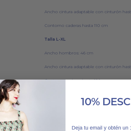
Ancho cintura adaptable con cinturón has
Contorno caderas hasta 110 cm
Talla L-XL
Ancho hombros: 46 cm
Ancho cintura adaptable con cinturón has
Contorno caderas hasta 120 cm
10% DES
Deja tu email y obtén u