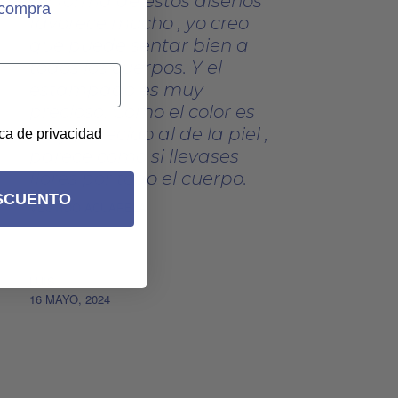
La forma de estos diseños
 compra
favorece mucho , yo creo
que puede sentar bien a
todos los cuerpos. Y el
estampado es muy
precioso. Como el color es
muy parecido al de la piel ,
ica de privacidad
parece como si llevases
flores por todo el cuerpo.
SCUENTO
VESTIDO ACUARELA
LUIS
16 MAYO, 2024