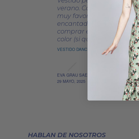
Vestido perfecto para el
verano. Comodo, fresquito
muy favorecedor. Estoy ta
encantada que me voy a
comprar el mismo en otro
color (si quedan, claro...)
VESTIDO DANCER MINT
EVA GRAU SAENZ
29 MAYO, 2025
HABLAN DE NOSOTROS