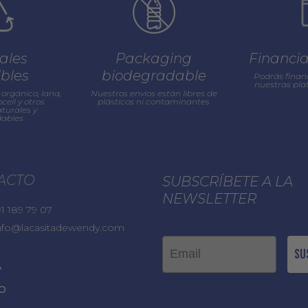
ales
Packaging
Financi
ibles
biodegradable
Podrás finan
nuestras pl
orgánico, lana,
Nuestros envios están libres de
cell y otros
plásticos ni contaminantes
turales y
ables
ACTO
SUBSCRÍBETE A LA
NEWSLETTER
1 189 79 07
nfo@lacasitadewendy.com
Email
Su
A
O