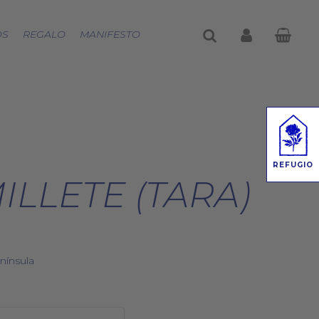
buscar
account
OS
REGALO
MANIFESTO
REFUGIO
LLETE (TARA)
nínsula