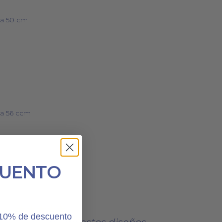
ta 50 cm
ta 56 ccm
CUENTO
n 10% de descuento