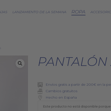
ROPA
AJAS
LANZAMIENTO DE LA SEMANA
ACCESORI
CÁPSULA SPLASH
s
LOA A LA TIERRA
SPRING
PANTALÓN 
FRESAS SILVESTRES
BJÖRK DRESS
PICNIC
EQUINOCCIO
Envíos gratis a partir de 200€ en la pe
CÁPSULA SOFT
Cambios gratuitos
ZERO WASTE
Hecho en España
Este producto no está disponible porque