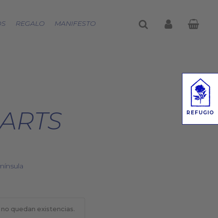
buscar
account
OS
REGALO
MANIFESTO
ARTS
REFUGIO
nínsula
 no quedan existencias.