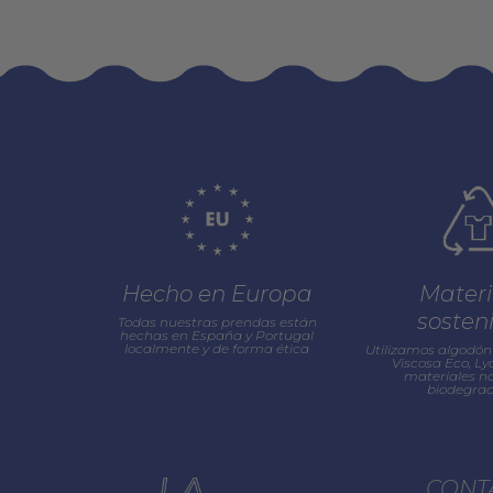
Hecho en Europa
Materi
sosten
Todas nuestras prendas están
hechas en España y Portugal
localmente y de forma ética
Utilizamos algodón 
Viscosa Eco, Lyo
materiales na
biodegrad
CONT