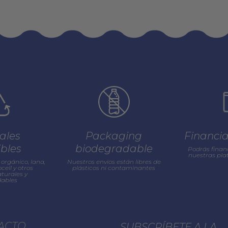
ales
Packaging
Financi
ibles
biodegradable
Podrás finan
nuestras pl
orgánico, lana,
Nuestros envios están libres de
cell y otros
plásticos ni contaminantes
turales y
ables
ACTO
SUBSCRÍBETE A LA