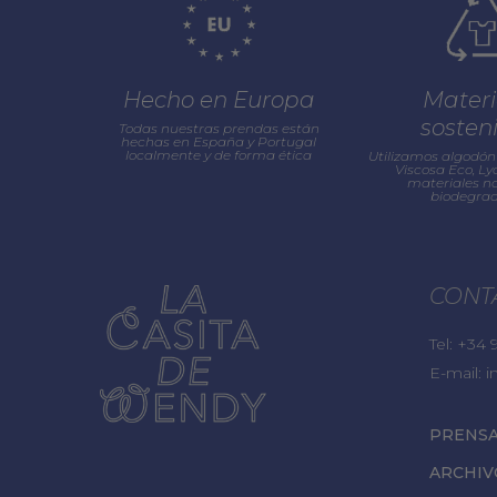
Hecho en Europa
Materi
sosten
Todas nuestras prendas están
hechas en España y Portugal
localmente y de forma ética
Utilizamos algodón 
Viscosa Eco, Lyo
materiales na
biodegrad
CONT
Tel:
+34 9
E-mail:
i
PRENS
ARCHIV