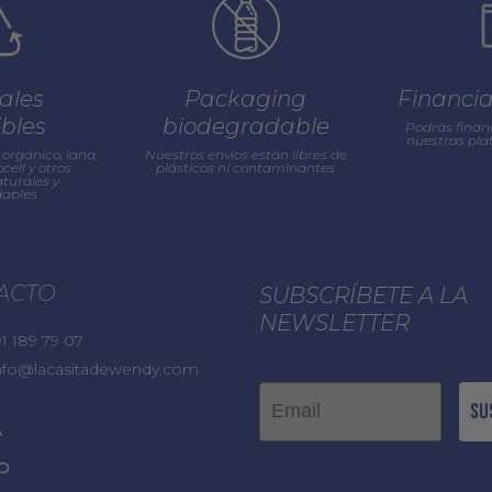
ales
Packaging
Financi
ibles
biodegradable
Podrás finan
nuestras pl
orgánico, lana,
Nuestros envios están libres de
cell y otros
plásticos ni contaminantes
turales y
ables
ACTO
SUBSCRÍBETE A LA
NEWSLETTER
1 189 79 07
nfo@lacasitadewendy.com
Email
Su
A
O