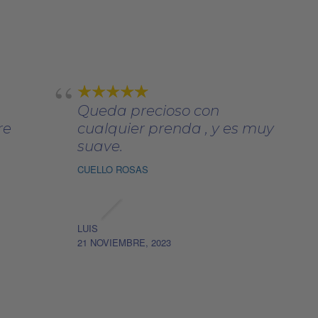
a:
es:
era:
es:
se
12,00€.
78,40€.
130,00€.
78,00€.
pueden
elegir
en
la
página
Queda precioso con
de
re
cualquier prenda , y es muy
producto
suave.
CUELLO ROSAS
LUIS
21 NOVIEMBRE, 2023