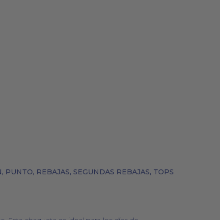
BOLSOS
COSMÉTICA NATURAL
N
,
PUNTO
,
REBAJAS
,
SEGUNDAS REBAJAS
,
TOPS