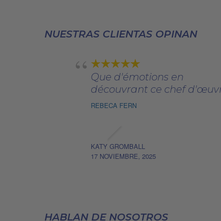
era:
es:
er
se
240,00€.
187,00€.
1
pueden
NUESTRAS CLIENTAS OPINAN
elegir
en
la
página
Que d'émotions en
de
découvrant ce chef d'œuv
producto
REBECA FERN
KATY GROMBALL
17 NOVIEMBRE, 2025
HABLAN DE NOSOTROS