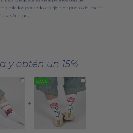
. Esta chaqueta es ideal para los días de
y con calados por todo el tejido de punto del mejor
eño de Aranjuez
a y obtén un 15%
-2,55€
+