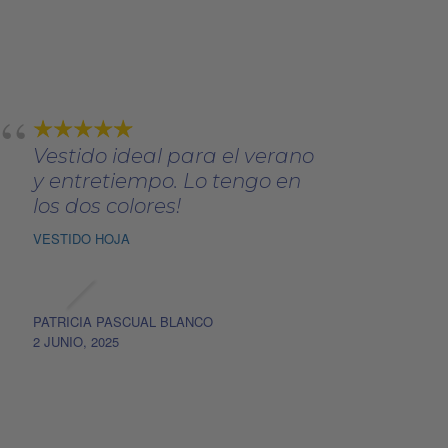
era:
es:
9
se
se
17,00€.
13,60€.
pueden
pueden
elegir
elegir
en
en
la
la
página
página
Vestido ideal para el verano
de
de
y entretiempo. Lo tengo en
producto
producto
los dos colores!
VESTIDO HOJA
PATRICIA PASCUAL BLANCO
2 JUNIO, 2025