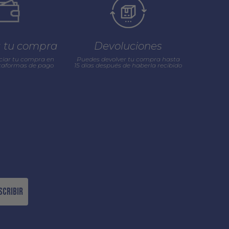
a tu compra
Devoluciones
ciar tu compra en
Puedes devolver tu compra hasta
ataformas de pago
15 días después de haberla recibido
scribir