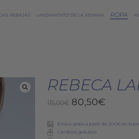
ROPA
DAS REBAJAS
LANZAMIENTO DE LA SEMANA
A
CÁPSULA SPLASH
LOA A LA TIERRA
SPRING
FRESAS SILVESTRES
REBECA LA
BJÖRK DRESS
PICNIC
El
El
80,50
€
EQUINOCCIO
115,00
€
CÁPSULA SOFT
precio
precio
ZERO WASTE
original
actual
Envíos gratis a partir de 200€ en la pe
era:
es:
Cambios gratuitos
115,00€.
80,50€