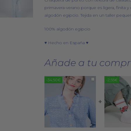
Chaqueta de punto con textura de caladitos
primavera-verano porque es ligera, finita 
algodón egipcio. Tejida en un taller pequ
100% algodón egipcio
♥ Hecho en España ♥
Añade a tu compr
-34,50€
-2,55€
+