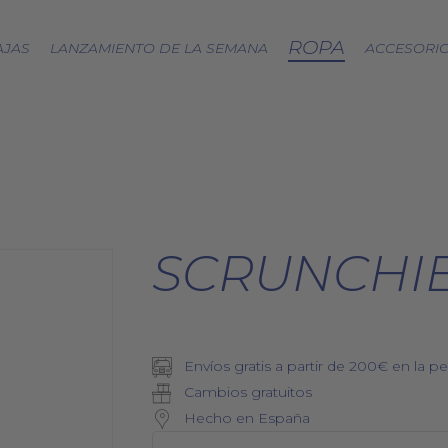
ROPA
AJAS
LANZAMIENTO DE LA SEMANA
ACCESORI
CÁPSULA SPLASH
LOA A LA TIERRA
SPRING
FRESAS SILVESTRES
SCRUNCHIE
BJÖRK DRESS
PICNIC
EQUINOCCIO
CÁPSULA SOFT
Envíos gratis a partir de 200€ en la pe
ZERO WASTE
Cambios gratuitos
Hecho en España