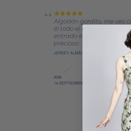
Algodón gordito, me veo c
él todo el otoño e incluso
entrado el invierno. Es
precioso.
JERSEY ALMÁCIGA
ANA
14 SEPTIEMBRE, 2022