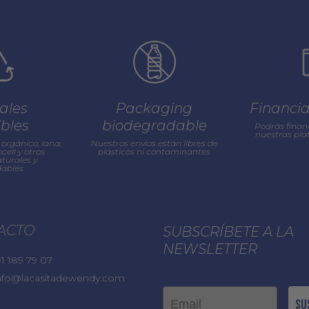
ales
Packaging
Financi
ibles
biodegradable
Podrás finan
nuestras pl
orgánico, lana,
Nuestros envios están libres de
cell y otros
plásticos ni contaminantes
turales y
ables
ACTO
SUBSCRÍBETE A LA
NEWSLETTER
1 189 79 07
nfo@lacasitadewendy.com
Email
Su