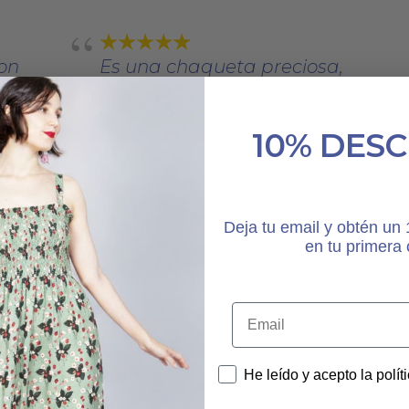
on
Es una chaqueta preciosa,
cada vez que me la pongo
llama la atención! Tanto el
color como el corte son muy
10% DES
favorecedores y abriga
mucho. La tengo desde el
año pasado, me la he
puesto un montón y está
Deja tu email y obtén u
en tu primera
como nueva !
CHAQUETA ROSE
RAQUEL
30 ENERO, 2024
He leído y acepto la polít