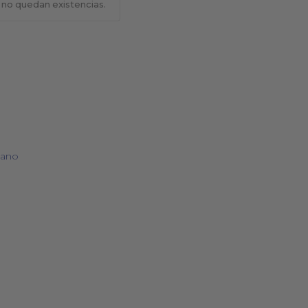
 no quedan existencias.
BOLSOS
COSMÉTICA NATURAL
mano