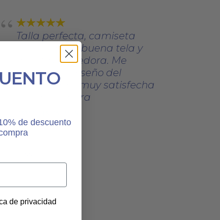
Talla perfecta, camiseta
preciosa con buena tela y
muy favorecedora. Me
encanta el diseño del
CUENTO
estampado, muy satisfecha
con mi compra
CAMISETA CARMEN
n 10% de descuento
 compra
JENNIFER
23 JULIO, 2022
ica de privacidad