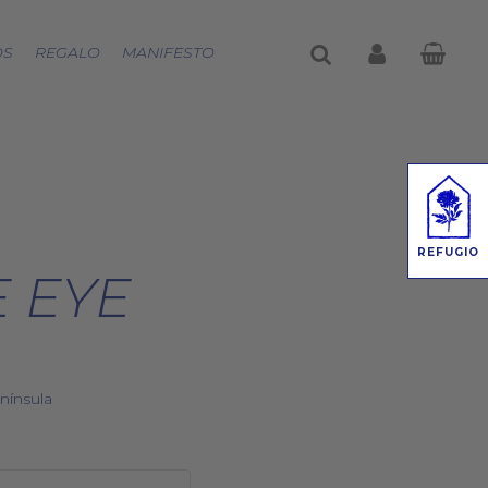
buscar
account
OS
REGALO
MANIFESTO
REFUGIO
 EYE
nínsula