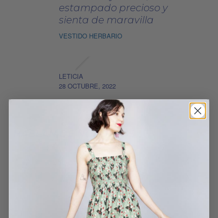
estampado precioso y
sienta de maravilla
VESTIDO HERBARIO
LETICIA
28 OCTUBRE, 2022
HABLAN DE NOSOTROS