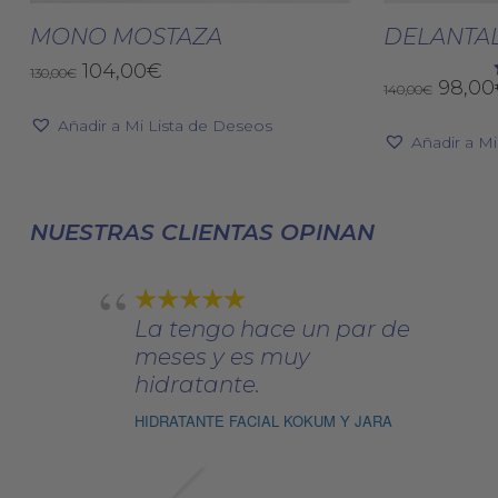
producto
Seleccionar Opciones
Selec
tiene
MONO MOSTAZA
DELANTAL
múltiples
El
El
104,00
€
130,00
€
El
98,00
variantes.
140,00
€
precio
precio
preci
original
actual
Las
Añadir a Mi Lista de Deseos
origin
era:
es:
Añadir a M
opciones
era:
130,00€.
104,00€.
se
140,0
pueden
NUESTRAS CLIENTAS OPINAN
elegir
en
la
página
La tengo hace un par de
de
meses y es muy
producto
hidratante.
HIDRATANTE FACIAL KOKUM Y JARA