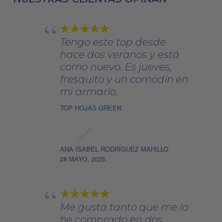
en
la
página
Tengo este top desde
de
hace dos veranos y está
producto
como nuevo. Es jueves,
fresquito y un comodín en
mi armario.
TOP HOJAS GREEN
ANA ISABEL RODRÍGUEZ MAHILLO
28 MAYO, 2025
Me gusta tanto que me lo
he comprado en dos