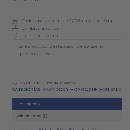
Valorado
6
5.00
con
de 5 en
base a
Envíos gratis a partir de 200€ en la península
valoraciones
de
Cambios gratuitos
clientes
Hecho en España
Este producto no está disponible porque no
quedan existencias.
Añadir a Mi Lista de Deseos
CATEGORÍAS:
VESTIDOS Y MONOS
,
SUMMER SALE
Descripción
Valoraciones (6)
Vestido con estampado “Malas Mujeres” de la