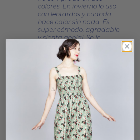
colores. En invierno lo uso
con leotardos y cuando
hace calor sin nada. Es
super cómodo, agradable
y sienta genial. Se le
puede arreglar el bajo sin
problema.
PANTALÓN HOJAS SUN
ESTEFANÍA DAZA GONZÁLEZ
9 ABRIL, 2026
Descubrí la marca en
2020 porque una amiga