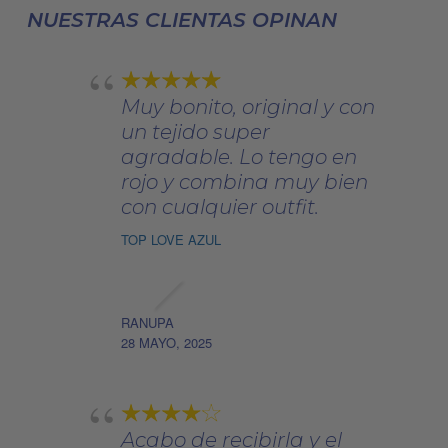
NUESTRAS CLIENTAS OPINAN
en
la
página
Muy bonito, original y con
de
un tejido super
producto
agradable. Lo tengo en
rojo y combina muy bien
con cualquier outfit.
TOP LOVE AZUL
RANUPA
28 MAYO, 2025
Acabo de recibirla y el