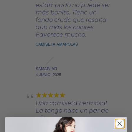
estampado no puede ser
más bonito. Tiene un
fondo crudo que resalta
aún más los colores.
Favorece mucho.
CAMISETA AMAPOLAS
SAMARJAR
4 JUNIO, 2025
Una camiseta hermosa!
La tengo hace un par de
años y conserva su
belleza.