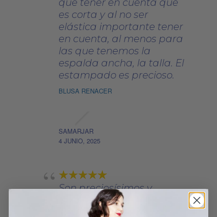
que tener en cuenta que
es corta y al no ser
elástica importante tener
en cuenta, al menos para
las que tenemos la
espalda ancha, la talla. El
estampado es precioso.
BLUSA RENACER
SAMARJAR
4 JUNIO, 2025
Son preciosísimos y
gustosos
CALCETINES GRIAL BLACK