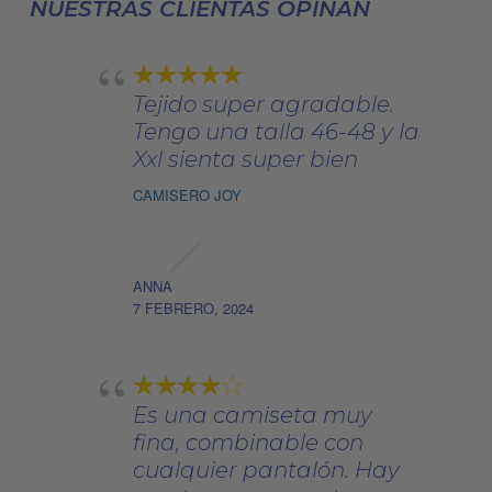
elegir
NUESTRAS CLIENTAS OPINAN
en
la
página
Tejido super agradable.
de
Tengo una talla 46-48 y la
producto
Xxl sienta super bien
CAMISERO JOY
ANNA
7 FEBRERO, 2024
Es una camiseta muy
fina, combinable con
cualquier pantalón. Hay