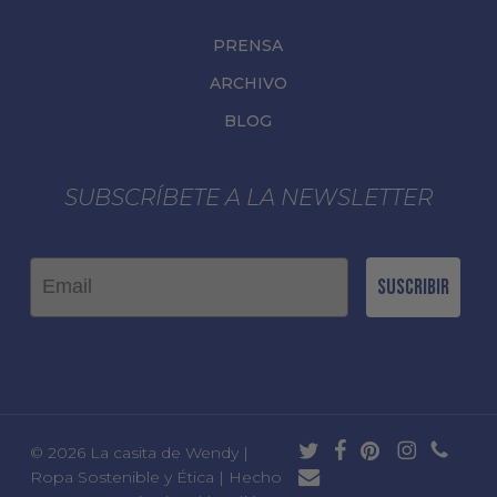
PRENSA
ARCHIVO
BLOG
SUBSCRÍBETE A LA NEWSLETTER
Email
Suscribir
twitter
facebook
pinterest
instagram
phone
© 2026 La casita de Wendy |
email
Ropa Sostenible y Ética | Hecho