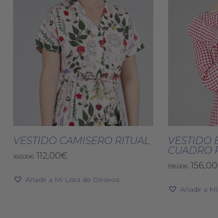
Este
producto
Seleccionar Opciones
Selec
tiene
VESTIDO CAMISERO RITUAL
VESTIDO 
CUADRO 
múltiples
El
El
112,00
€
160,00
€
variantes.
El
156,00
precio
precio
195,00
€
precio
original
actual
Las
Añadir a Mi Lista de Deseos
origin
era:
es:
opciones
Añadir a M
era:
160,00€.
112,00€.
se
195,00
pueden