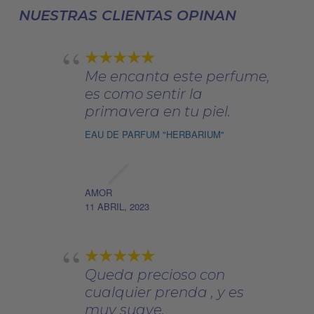
elegir
NUESTRAS CLIENTAS OPINAN
en
la
página
Me encanta este perfume,
de
es como sentir la
producto
primavera en tu piel.
EAU DE PARFUM "HERBARIUM"
AMOR
11 ABRIL, 2023
Queda precioso con
cualquier prenda , y es
muy suave.