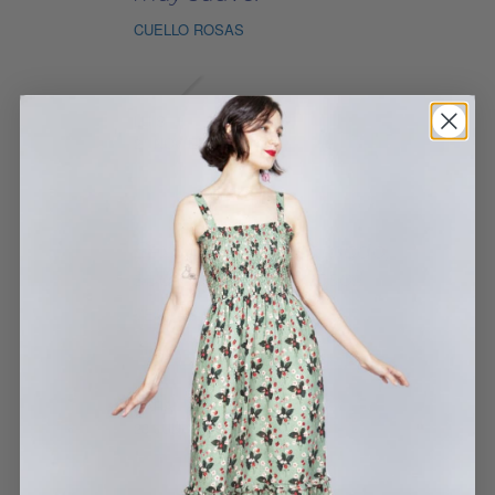
CUELLO ROSAS
LUIS
21 NOVIEMBRE, 2023
Sexy, precioso, cómodo,
suave.... maravilloso!!
VESTIDO PASIÓN
SARA
20 JUNIO, 2022