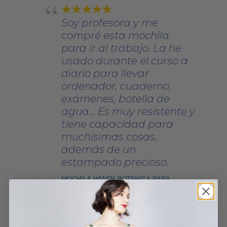
Soy profesora y me
compré esta mochila
para ir al trabajo. La he
usado durante el curso a
diario para llevar
ordenador, cuaderno,
exámenes, botella de
agua… Es muy resistente y
tiene capacidad para
muchísimas cosas,
además de un
estampado precioso.
MOCHILA HANDY BOTANICA PARA
LEFRIK