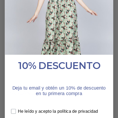
Algodón suave y fresquito.
El dibujo es
impresionante. Es como
ponerte un cachito de
primavera .
CAMISETA SOLSTICIO
IRENE MORALES PACHECO
10% DESCUENTO
29 MAYO, 2025
Deja tu email y obtén un 10% de descuento
HABLAN DE NOSOTROS
en tu primera compra
He leído y acepto la política de privacidad