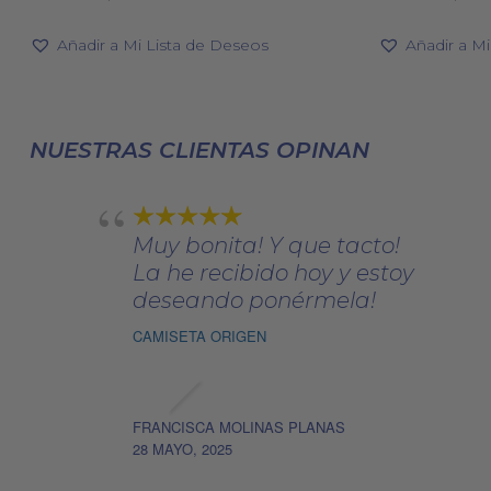
variantes.
precio
precio
preci
original
actual
Las
origin
Añadir a Mi Lista de Deseos
Añadir a M
era:
es:
era:
opciones
105,00€.
84,00€.
170,00
se
pueden
NUESTRAS CLIENTAS OPINAN
elegir
en
la
página
Muy bonita! Y que tacto!
de
La he recibido hoy y estoy
producto
deseando ponérmela!
CAMISETA ORIGEN
FRANCISCA MOLINAS PLANAS
28 MAYO, 2025