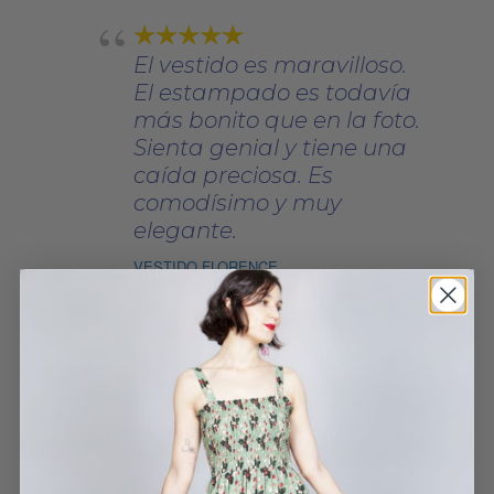
El vestido es maravilloso.
El estampado es todavía
más bonito que en la foto.
Sienta genial y tiene una
caída preciosa. Es
comodísimo y muy
elegante.
VESTIDO FLORENCE
MARIA GUTIERREZ FERNANDEZ
29 MAYO, 2025
Más bonita que en la foto.