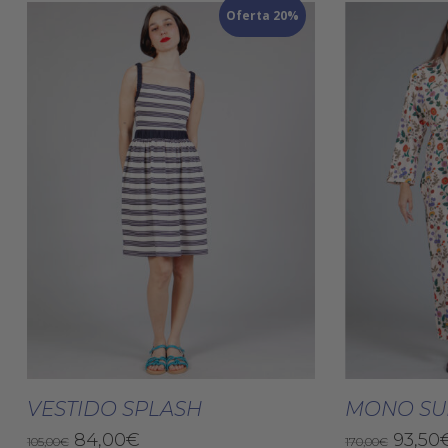
Oferta 20%
Este
producto
Seleccionar Opciones
Selec
tiene
VESTIDO SPLASH
MONO SU
múltiples
El
El
El
84,00
€
93,50
105,00
€
170,00
€