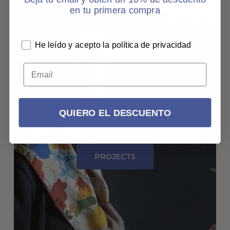
p
en tu primera compra
r
SU
He leído y acepto la política de privacidad
L
31
QUIERO EL DESCUENTO
PROJECTS