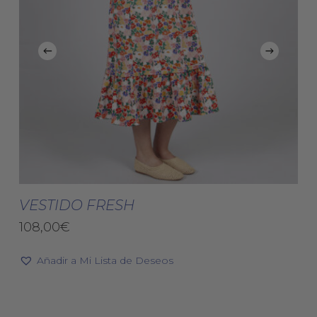
Este
Est
producto
pro
Seleccionar Opciones
tiene
tie
VESTIDO FRESH
múltiples
múl
108,00
€
variantes.
vari
Las
Las
Añadir a Mi Lista de Deseos
opciones
opc
se
se
pueden
pue