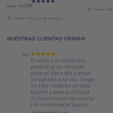
variantes.
precio
El
El
14,00
€
20,00
€
Valorado
Las
origin
Añadir a M
con
precio
precio
era:
5.00
opciones
original
actual
de 5
Añadir a Mi Lista de Deseos
70,00€
se
era:
es:
pueden
20,00€.
14,00€.
elegir
NUESTRAS CLIENTAS OPINAN
en
la
página
El corte y la caída son
de
perfectos, es cómodo
producto
para el día a día y estar
arreglada a la vez. Tengo
los tres modelos en este
patrón y este quizá sea
mi favorito por los colores
y lo combinable que es.
VESTIDO BOTANIC LOVE