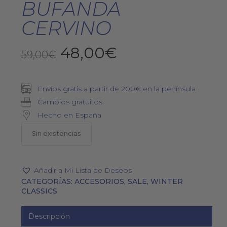
BUFANDA
CERVINO
El
El
48,00
€
59,00
€
precio
precio
original
actual
Envíos gratis a partir de 200€ en la península
era:
es:
Cambios gratuitos
59,00€.
48,00€.
Hecho en España
Sin existencias
Añadir a Mi Lista de Deseos
CATEGORÍAS:
ACCESORIOS
,
SALE
,
WINTER
CLASSICS
Descripción