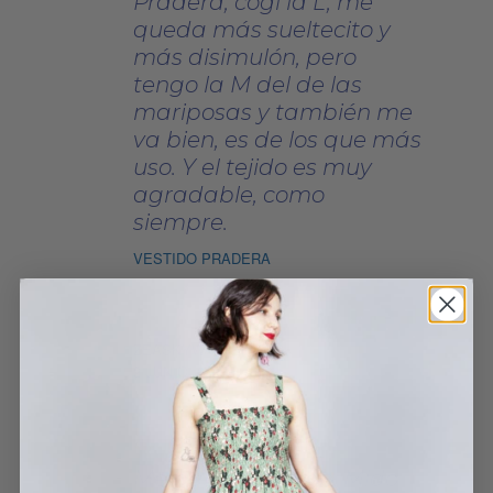
Pradera, cogí la L, me
queda más sueltecito y
más disimulón, pero
tengo la M del de las
mariposas y también me
va bien, es de los que más
uso. Y el tejido es muy
agradable, como
siempre.
VESTIDO PRADERA
ZEASKYWALKER
2 JUNIO, 2025
Me pasó lo mismo. Mido