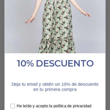
1,75, y tiendo a comprar
siempre talla L. Pues de
este vestido la S me está
perfecta. Y es taaaaaaan
bonito, taaaaaan suave.
Es perfecto!
VESTIDO BOTANIC LOVE
10% DESCUENTO
MARÍA
15 NOVIEMBRE, 2022
Deja tu email y obtén un 10% de descuento
en tu primera compra
HABLAN DE NOSOTROS
He leído y acepto la política de privacidad